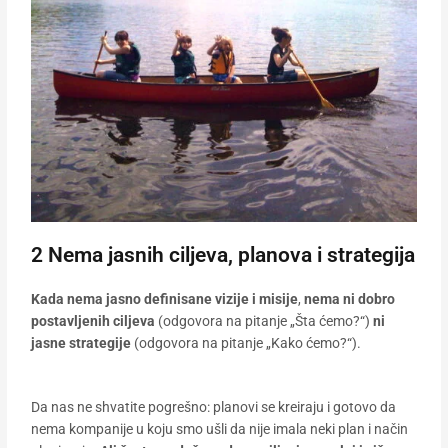
2 Nema jasnih ciljeva, planova i strategija
Kada nema jasno definisane vizije i misije
,
nema ni dobro
postavljenih ciljeva
(odgovora na pitanje „Šta ćemo?“)
ni
jasne strategije
(odgovora na pitanje „Kako ćemo?“).
Da nas ne shvatite pogrešno: planovi se kreiraju i gotovo da
nema kompanije u koju smo ušli da nije imala neki plan i način