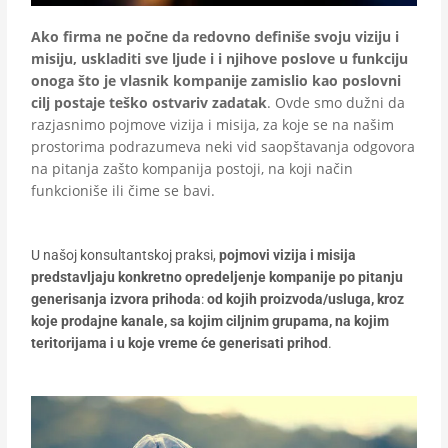
Ako firma ne počne da redovno definiše svoju viziju i
misiju, uskladiti sve ljude i i njihove poslove u funkciju
onoga što je vlasnik kompanije zamislio kao poslovni
cilj postaje teško ostvariv zadatak
. Ovde smo dužni da
razjasnimo pojmove vizija i misija, za koje se na našim
prostorima podrazumeva neki vid saopštavanja odgovora
na pitanja zašto kompanija postoji, na koji način
funkcioniše ili čime se bavi.
U našoj konsultantskoj praksi,
pojmovi vizija i misija
predstavljaju konkretno opredeljenje kompanije po pitanju
generisanja izvora prihoda
:
od kojih proizvoda/usluga, kroz
koje prodajne kanale, sa kojim ciljnim grupama, na kojim
teritorijama i u koje vreme će generisati prihod
.