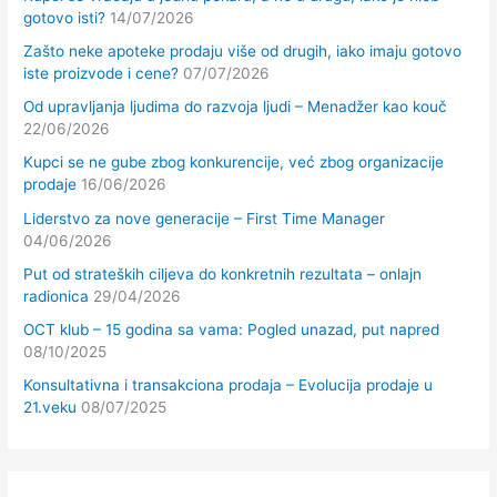
gotovo isti?
14/07/2026
Zašto neke apoteke prodaju više od drugih, iako imaju gotovo
iste proizvode i cene?
07/07/2026
Od upravljanja ljudima do razvoja ljudi – Menadžer kao kouč
22/06/2026
Kupci se ne gube zbog konkurencije, već zbog organizacije
prodaje
16/06/2026
Liderstvo za nove generacije – First Time Manager
04/06/2026
Put od strateških ciljeva do konkretnih rezultata – onlajn
radionica
29/04/2026
OCT klub – 15 godina sa vama: Pogled unazad, put napred
08/10/2025
Konsultativna i transakciona prodaja – Evolucija prodaje u
21.veku
08/07/2025