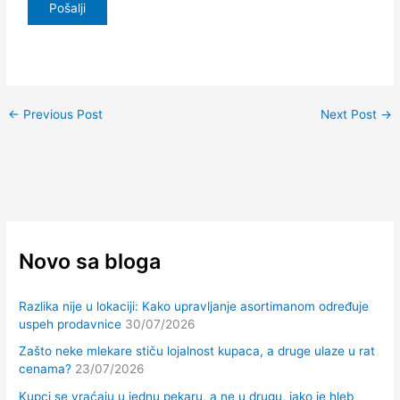
←
Previous Post
Next Post
→
Novo sa bloga
Razlika nije u lokaciji: Kako upravljanje asortimanom određuje
uspeh prodavnice
30/07/2026
Zašto neke mlekare stiču lojalnost kupaca, a druge ulaze u rat
cenama?
23/07/2026
Kupci se vraćaju u jednu pekaru, a ne u drugu, iako je hleb