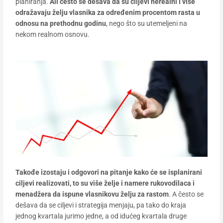
planiranja.
Ali često se dešava da su ciljevi nerealni i više
odražavaju želju vlasnika za određenim procentom rasta u
odnosu na prethodnu godinu
, nego što su utemeljeni na
nekom realnom osnovu.
Takođe izostaju i odgovori na pitanje kako će se isplanirani
ciljevi realizovati, to su više želje i namere rukovodilaca i
menadžera da ispune vlasnikovu želju za rastom
. A često se
dešava da se ciljevi i strategija menjaju, pa tako do kraja
jednog kvartala jurimo jedne, a od idućeg kvartala druge