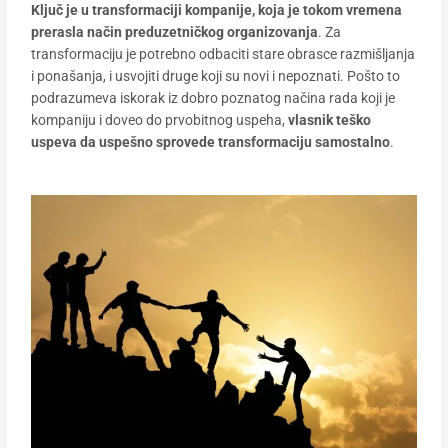
Ključ je u transformaciji kompanije, koja je tokom vremena
prerasla način preduzetničkog organizovanja
. Za
transformaciju je potrebno odbaciti stare obrasce razmišljanja
i ponašanja, i usvojiti druge koji su novi i nepoznati. Pošto to
podrazumeva iskorak iz dobro poznatog načina rada koji je
kompaniju i doveo do prvobitnog uspeha,
vlasnik teško
uspeva da uspešno sprovede transformaciju samostalno
.