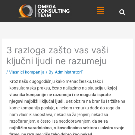
Skip
Menu
to
content
3 razloga zašto vas vaši
ključni ljudi ne razumeju
/
Vlasnici kompanija
/ By
AdministratorF
Kroz našu dugogodišnju kako menadžersku, tako i
konsultantsku praksu, često nailazimo na situaciju u
kojoj
vlasnika kompanije ne razumeju i ne mogu da isprate
njegovi najbliži i ključni ljudi
. Bez obzira na branšu i tržište na
kome kompanija posluje, u nekom trenutku dođe do toga da
nam vlasnik saopštava, nekad sa žaljenjem, nekad sa
razočaranjem, a često i sa neodobravanjem,
da se sa
najbližim saradnicima, rukovodiocima sektora u okviru svoje
firme, ne razume više tako dobro kao nekad
.