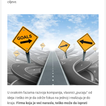
ciljeve.
U ovakvim fazama razvoja kompanija, vlasnici „pucaju“ od
ideja i teško im je da održe fokus na jednoj i realizuju je do
kraja.
Firma koja je već narasla, teško može da isprati