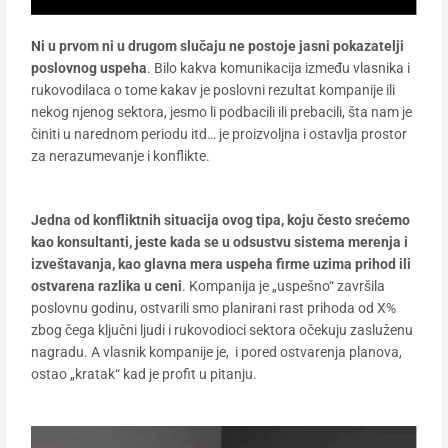
Ni u prvom ni u drugom slučaju ne postoje jasni pokazatelji
poslovnog uspeha
. Bilo kakva komunikacija između vlasnika i
rukovodilaca o tome kakav je poslovni rezultat kompanije ili
nekog njenog sektora, jesmo li podbacili ili prebacili, šta nam je
činiti u narednom periodu itd… je proizvoljna i ostavlja prostor
za nerazumevanje i konflikte.
Jedna od konfliktnih situacija ovog tipa, koju često srećemo
kao konsultanti, jeste kada se u odsustvu sistema merenja i
izveštavanja, kao glavna mera uspeha firme uzima prihod ili
ostvarena razlika u ceni
. Kompanija je „uspešno“ završila
poslovnu godinu, ostvarili smo planirani rast prihoda od X%
zbog čega ključni ljudi i rukovodioci sektora očekuju zasluženu
nagradu. A vlasnik kompanije je, i pored ostvarenja planova,
ostao „kratak“ kad je profit u pitanju.