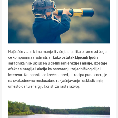
Najčešće vlasnik ima manje ili više jasnu sliku o tome od ćega
će kompanija zarađivati, ali
kako ostatak ključnih ljudi i
saradnika nije uključen u definisanje vizije i misije, izostaje
efekat sinergije i akcije ka ostvarenju zajedničkog cilja i
interesa
. Kompanija se kreće napred, ali rasipa puno energije
na svakodnevno međusobno razjašnjavanje i usklađivanje,
umesto da tu energiju koristi za rast i razvoj.