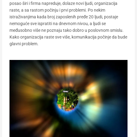
posao širi i firma napreduje, dolaze novi ljudi, organizacija
raste, a sa rastom počinju i prvi problemi. Po nekim
istraživanjima kada broj zaposlenih pređe 20 ljudi, postaje
nemoguće sve ispratiti na dnevnom nivou, a ljudi se
međusobno više ne poznaju tako dobro u poslovnom smislu.
Kako organizacija raste sve više, komunikacija počinje da bude
glavni problem.