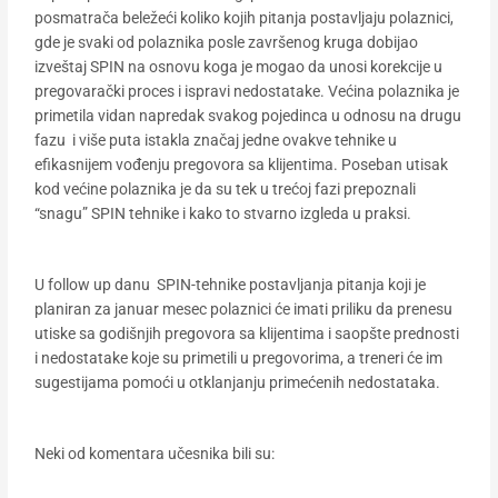
posmatrača beležeći koliko kojih pitanja postavljaju polaznici,
gde je svaki od polaznika posle završenog kruga dobijao
izveštaj SPIN na osnovu koga je mogao da unosi korekcije u
pregovarački proces i ispravi nedostatake. Većina polaznika je
primetila vidan napredak svakog pojedinca u odnosu na drugu
fazu i više puta istakla značaj jedne ovakve tehnike u
efikasnijem vođenju pregovora sa klijentima. Poseban utisak
kod većine polaznika je da su tek u trećoj fazi prepoznali
“snagu” SPIN tehnike i kako to stvarno izgleda u praksi.
U follow up danu SPIN-tehnike postavljanja pitanja koji je
planiran za januar mesec polaznici će imati priliku da prenesu
utiske sa godišnjih pregovora sa klijentima i saopšte prednosti
i nedostatake koje su primetili u pregovorima, a treneri će im
sugestijama pomoći u otklanjanju primećenih nedostataka.
Neki od komentara učesnika bili su: