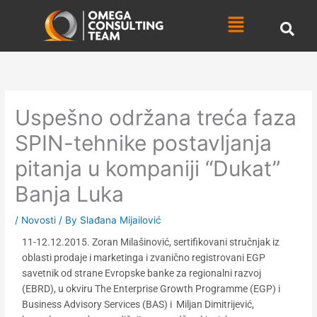
Skip
Menu
to
content
Uspešno održana treća faza
SPIN-tehnike postavljanja
pitanja u kompaniji “Dukat”
Banja Luka
/
Novosti
/ By
Slađana Mijailović
11-12.12.2015. Zoran Milašinović, sertifikovani stručnjak iz
oblasti prodaje i marketinga i zvanično registrovani EGP
savetnik od strane Evropske banke za regionalni razvoj
(EBRD), u okviru The Enterprise Growth Programme (EGP) i
Business Advisory Services (BAS) i Miljan Dimitrijević,