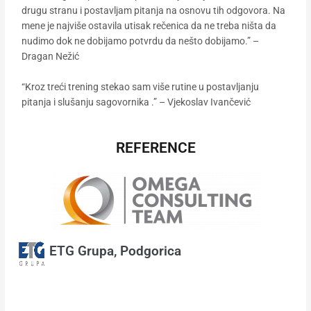
drugu stranu i postavljam pitanja na osnovu tih odgovora. Na
mene je najviše ostavila utisak rečenica da ne treba ništa da
nudimo dok ne dobijamo potvrdu da nešto dobijamo.” –
Dragan Nežić
“Kroz treći trening stekao sam više rutine u postavljanju
pitanja i slušanju sagovornika .” – Vjekoslav Ivančević
REFERENCE
ETG Grupa, Podgorica