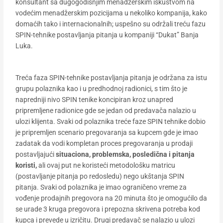
konsultant sa dugogodišnjim menadžerskim iskustvom na
vodećim menadžerskim pozicijama u nekoliko kompanija, kako
domaćih tako i internacionalnih; uspešno su održali treću fazu
SPIN-tehnike postavljanja pitanja u kompaniji “Dukat” Banja
Luka.
Treća faza SPIN-tehnike postavljanja pitanja je održana za istu
grupu polaznika kao i u predhodnoj radionici, s tim što je
napredniji nivo SPIN tenike koncipiran kroz unapred
pripremljene radionice gde se jedan od predavača nalazio u
ulozi klijenta. Svaki od polaznika treće faze SPIN tehnike dobio
je pripremljen scenario pregovaranja sa kupcem gde je imao
zadatak da vodi kompletan proces pregovaranja u prodaji
postavljajući
situaciona, problemska, posledična i pitanja
koristi,
ali ovaj put ne koristeći metodološku matricu
(postavljanje pitanja po redosledu) nego ukštanja SPIN
pitanja. Svaki od polaznika je imao ograničeno vreme za
vođenje prodajnih pregovora na 20 minuta što je omogućilo da
se urade 3 kruga pregovora i prepozna skrivena potreba kod
kupca i prevede u izričitu. Drugi predavač se nalazio u ulozi