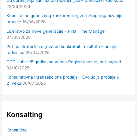
Od upravljanja ljudima do razvoja ljudi – Menadžer kao kouč
22/06/2026
Kupci se ne gube zbog konkurencije, već zbog organizacije
prodaje
16/06/2026
Liderstvo za nove generacije – First Time Manager
04/06/2026
Put od strateških ciljeva do konkretnih rezultata – onlajn
radionica
29/04/2026
OCT klub – 15 godina sa vama: Pogled unazad, put napred
08/10/2025
Konsultativna i transakciona prodaja – Evolucija prodaje u
21.veku
08/07/2025
Konsalting
Konsalting