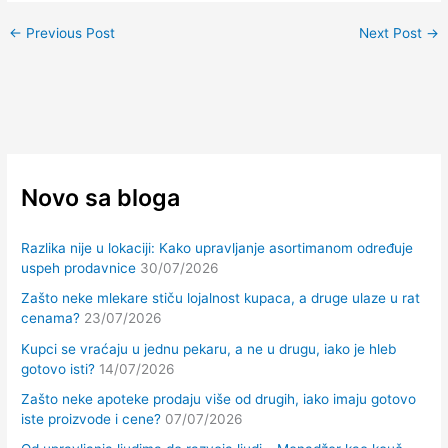
←
Previous Post
Next Post
→
Novo sa bloga
Razlika nije u lokaciji: Kako upravljanje asortimanom određuje
uspeh prodavnice
30/07/2026
Zašto neke mlekare stiču lojalnost kupaca, a druge ulaze u rat
cenama?
23/07/2026
Kupci se vraćaju u jednu pekaru, a ne u drugu, iako je hleb
gotovo isti?
14/07/2026
Zašto neke apoteke prodaju više od drugih, iako imaju gotovo
iste proizvode i cene?
07/07/2026