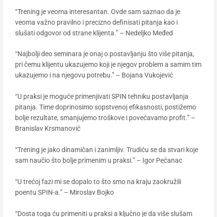
“Trening je veoma interesantan. Ovde sam saznao da je
veoma važno pravilno i precizno definisati pitanja kao i
slušati odgovor od strane klijenta.” – Nedeljko Međed
“Najbolji deo seminara je onaj o postavljanju što više pitanja,
pri čemu klijentu ukazujemo koji je njegov problem a samim tim
ukazujemo i na njegovu potrebu.” – Bojana Vukojević
“U praksi je moguće primenjivati SPIN tehniku postavljanja
pitanja. Time doprinosimo sopstvenoj efikasnosti, postižemo
bolje rezultate, smanjujemo troškove i povećavamo profit.” –
Branislav Krsmanović
“Trening je jako dinamičan i zanimljiv. Trudiću se da stvari koje
sam naučio što bolje primenim u praksi.” – Igor Pećanac
“U trećoj fazi mi se dopalo to što smo na kraju zaokružili
poentu SPIN-a.” – Miroslav Bojko
“Dosta toga ću primeniti u praksi a ključno je da više slušam