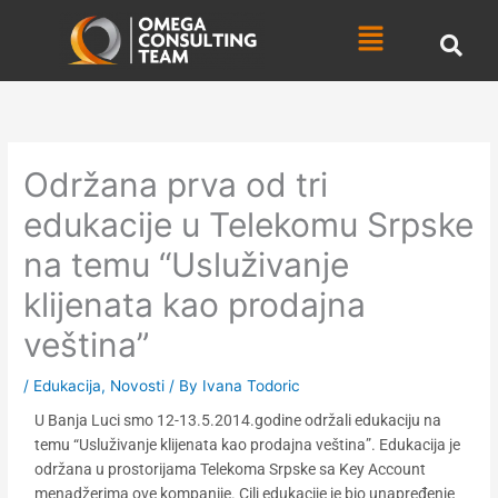
Skip
Menu
to
content
Održana prva od tri
edukacije u Telekomu Srpske
na temu “Usluživanje
klijenata kao prodajna
veština”
/
Edukacija
,
Novosti
/ By
Ivana Todoric
U Banja Luci smo 12-13.5.2014.godine održali edukaciju na
temu “Usluživanje klijenata kao prodajna veština”. Edukacija je
održana u prostorijama Telekoma Srpske sa Key Account
menadžerima ove kompanije. Cilj edukacije je bio unapređenje