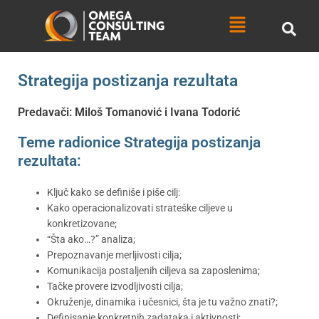
Skip
Menu
to
content
Strategija postizanja rezultata
Predavači: Miloš Tomanović i Ivana Todorić
Teme radionice Strategija postizanja
rezultata:
Ključ kako se definiše i piše cilj:
Kako operacionalizovati strateške ciljeve u
konkretizovane;
“Šta ako…?” analiza;
Prepoznavanje merljivosti cilja;
Komunikacija postaljenih ciljeva sa zaposlenima;
Tačke provere izvodljivosti cilja;
Okruženje, dinamika i učesnici, šta je tu važno znati?;
Definisanje konkretnih zadataka i aktivnosti;