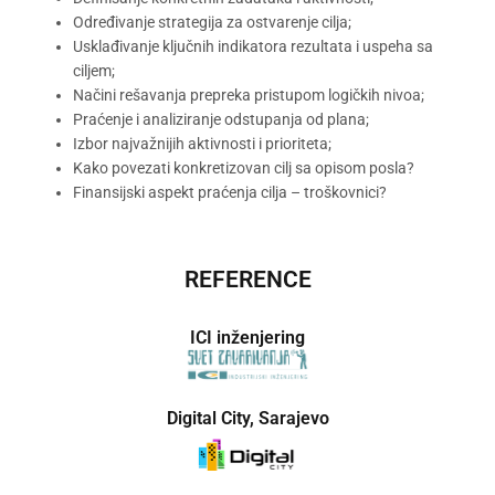
Određivanje strategija za ostvarenje cilja;
Usklađivanje ključnih indikatora rezultata i uspeha sa
ciljem;
Načini rešavanja prepreka pristupom logičkih nivoa;
Praćenje i analiziranje odstupanja od plana;
Izbor najvažnijih aktivnosti i prioriteta;
Kako povezati konkretizovan cilj sa opisom posla?
Finansijski aspekt praćenja cilja – troškovnici?
REFERENCE
ICI inženjering
Digital City, Sarajevo