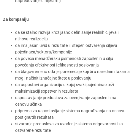
napredovanje u hijerarhiji
Za kompaniju
da se stalno razvija kroz jasno definisanje realnih ciljeva i
njihovu realizaciju
da ima jasan uvid u rezultate ili stepen ostvarenja ciljeva
pojedinaca/sektora/kompanije
da poveća menadžersku pismenosti zaposlenih u cilju
povećanja efektivnosi i efikasnosti poslovanja
da blagovremeno otkrije poremećaje koji bi u narednim fazama
mogli načiniti značajne štete u poslovanju
da uspostavi organizaciju u kojoj svaki pojedninac teži
maksimizaciji sopstvenih rezultata
uspostavljanje preduslova za ocenjivanje zaposlenih na
osnovu učinka
priprema za uspostavljanje sistema nagrađivanja na osnovu
postignutih rezultata
stvaranje preduslova za uvođenje sistema odgovornosti za
ostvarene rezultate