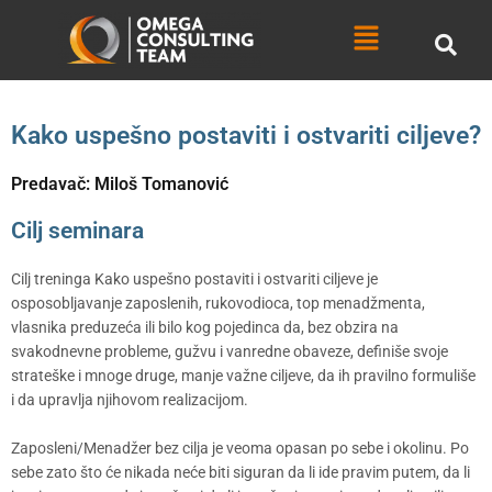
Skip
Menu
to
content
Kako uspešno postaviti i ostvariti ciljeve?
Predavač: Miloš Tomanović
Cilj seminara
Cilj treninga Kako uspešno postaviti i ostvariti ciljeve je
osposobljavanje zaposlenih, rukovodioca, top menadžmenta,
vlasnika preduzeća ili bilo kog pojedinca da, bez obzira na
svakodnevne probleme, gužvu i vanredne obaveze, definiše svoje
strateške i mnoge druge, manje važne ciljeve, da ih pravilno formuliše
i da upravlja njihovom realizacijom.
Zaposleni/Menadžer bez cilja je veoma opasan po sebe i okolinu. Po
sebe zato što će nikada neće biti siguran da li ide pravim putem, da li