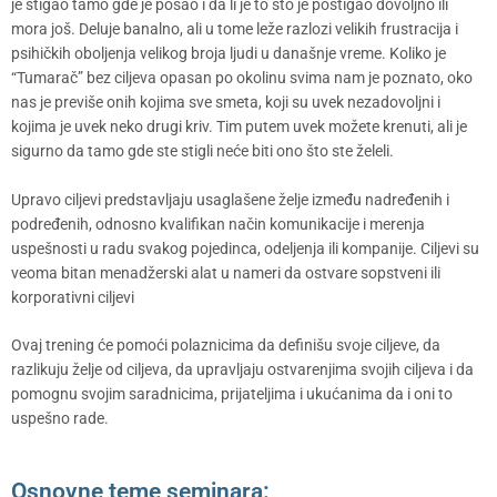
je stigao tamo gde je pošao i da li je to što je postigao dovoljno ili
mora još. Deluje banalno, ali u tome leže razlozi velikih frustracija i
psihičkih oboljenja velikog broja ljudi u današnje vreme. Koliko je
“Tumarač” bez ciljeva opasan po okolinu svima nam je poznato, oko
nas je previše onih kojima sve smeta, koji su uvek nezadovoljni i
kojima je uvek neko drugi kriv. Tim putem uvek možete krenuti, ali je
sigurno da tamo gde ste stigli neće biti ono što ste želeli.
Upravo ciljevi predstavljaju usaglašene želje između nadređenih i
podređenih, odnosno kvalifikan način komunikacije i merenja
uspešnosti u radu svakog pojedinca, odeljenja ili kompanije. Ciljevi su
veoma bitan menadžerski alat u nameri da ostvare sopstveni ili
korporativni ciljevi
Ovaj trening će pomoći polaznicima da definišu svoje ciljeve, da
razlikuju želje od ciljeva, da upravljaju ostvarenjima svojih ciljeva i da
pomognu svojim saradnicima, prijateljima i ukućanima da i oni to
uspešno rade.
Osnovne teme seminara: