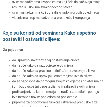
svim menadžerima i zaposlenima koji žele da sačuvaju svoje
resurse u uslovima svakodnevnog stresa
svim menadžerima koji upravljaju radom drugih pojedinaca
vlasnicima i top menadžerima preduzeća i kompanija
Koje su koristi od seminara Kako uspešno
postaviti i ostvariti ciljeve:
Za pojedince
da ispravno shvate značaj postavljanja ciljeva
da nauče kako da razdvoje želje od ciljeva
da nauče kako da pravilno definišu/postave svoje ciljeve
da nauče kako da upravljaju ostvarenjima svojih ciljeva
da se osposobe da pomognu svojim kolegama i prijateljima da
i oni budu uspešni u postavljanju i realizaciji svojih ciljeva
podizanje nivoa kompetencija menadžera, a odluke postaju
kvalitetnije s novim pogledom na poslovanje
priprema za odgovornije funkcije i stvaranje preduslova za