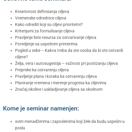
Kreativnost definisanja ciljeva
Vremenske odrednice ciljeva
Kako odrediti koji su ciljevi prioritetni?
Kriterijumi za formulisanje ciljeva
Pravljenje liste resursa za ostvarivanje ciljeva
Poredjenje sa uspešnim primerima
Pogled u sebe – Kakva treba da ste osoba da bi ste ostvarili
ciljeve?
Želja, vera i autosugestija – važnost pri postizanju ciljeva
Prepreke ka ostvarenju ciljeva
Pravljenje plana i koraka ka ostvarenju ciljeva
Planiranje vremena i merenje progresa ka ciljevima
Značaj okoline i uskladjivanje ciljeva sa okolinom
Kome je seminar namenjen:
svim menadžerima i zaposlenima koji žele da budu uspešni u
poslu