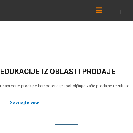
Skip
Menu
to
content
EDUKACIJE IZ OBLASTI PRODAJE
Unapredite prodajne kompetencije i poboljšajte vaše prodajne rezultate
Saznajte više