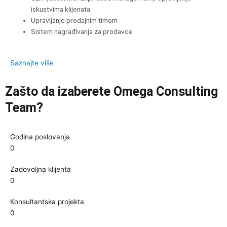
iskustvima klijenata
Upravljanje prodajnim timom
Sistem nagrađivanja za prodavce
Saznajte više
Zašto da izaberete Omega Consulting
Team?
Godina poslovanja
0
Zadovoljna klijenta
0
Konsultantska projekta
0