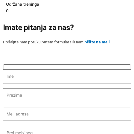
Održana treninga
0
Imate pitanja za nas?
Pošaljite nam poruku putem formulara ili nam
pišite na mejl
.