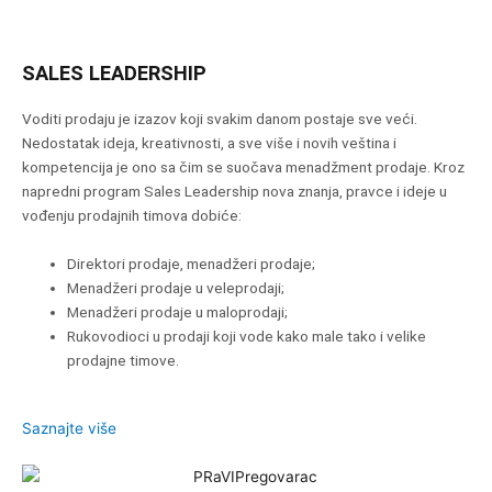
SALES LEADERSHIP
Voditi prodaju je izazov koji svakim danom postaje sve veći.
Nedostatak ideja, kreativnosti, a sve više i novih veština i
kompetencija je ono sa čim se suočava menadžment prodaje. Kroz
napredni program Sales Leadership nova znanja, pravce i ideje u
vođenju prodajnih timova dobiće:
Direktori prodaje, menadžeri prodaje;
Menadžeri prodaje u veleprodaji;
Menadžeri prodaje u maloprodaji;
Rukovodioci u prodaji koji vode kako male tako i velike
prodajne timove.
Saznajte više