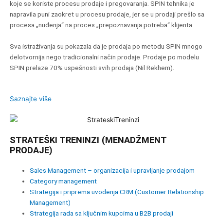
koje se koriste procesu prodaje i pregovaranja. SPIN tehnika je
napravila puni zaokret u procesu prodaje, jer se u prodaji prešlo sa
procesa „nuđenja“ na proces „prepoznavanja potreba“ klijenta.
Sva istraživanja su pokazala da je prodaja po metodu SPIN mnogo
delotvornija nego tradicionalni način prodaje. Prodaje po modelu
SPIN prelaze 70% uspešnosti svih prodaja (Nil Rekhem).
Saznajte više
STRATEŠKI TRENINZI (MENADŽMENT
PRODAJE)
Sales Management – organizacija i upravljanje prodajom
Category management
Strategija i priprema uvođenja CRM (Customer Relationship
Management)
Strategija rada sa ključnim kupcima u B2B prodaji