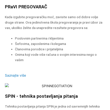
PRaVI PREGOVARAČ
Kada izgubite pregovaračku moć, zavisite samo od dobre volje
druge strane. Ova jedinstvena škola pregovaranja je pravi izbor za
vas, ukoliko želite da unapredite rezultate pregovora sa:
Poslovnim partnerima i klijentima
Šefovima, zaposlenima i kolegama
Članovima porodice i prijateljima
Onima koji vode više računa o svojim interesima nego o
vašim
Saznajte više
SPIN - tehnika postavljanja pitanja
Tehnika postavljanja pitanja SPIN je jedna od savremnijih tehnika