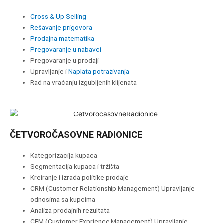
Cross & Up Selling
Rešavanje prigovora
Prodajna matematika
Pregovaranje u nabavci
Pregovaranje u prodaji
Upravljanje i
Naplata potraživanja
Rad na vraćanju izgubljenih klijenata
ČETVOROČASOVNE RADIONICE
Kategorizacija kupaca
Segmentacija kupaca i tržišta
Kreiranje i izrada politike prodaje
CRM (Customer Relationship Management) Upravljanje
odnosima sa kupcima
Analiza prodajnih rezultata
CEM (Customer Exprience Management) Upravljanje