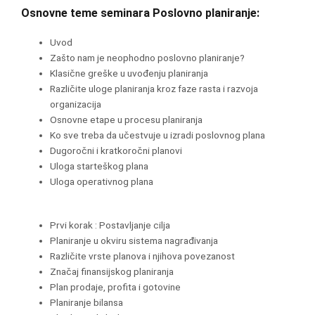
Osnovne teme seminara Poslovno planiranje:
Uvod
Zašto nam je neophodno poslovno planiranje?
Klasične greške u uvođenju planiranja
Različite uloge planiranja kroz faze rasta i razvoja
organizacija
Osnovne etape u procesu planiranja
Ko sve treba da učestvuje u izradi poslovnog plana
Dugoročni i kratkoročni planovi
Uloga starteškog plana
Uloga operativnog plana
Prvi korak : Postavljanje cilja
Planiranje u okviru sistema nagrađivanja
Različite vrste planova i njihova povezanost
Značaj finansijskog planiranja
Plan prodaje, profita i gotovine
Planiranje bilansa