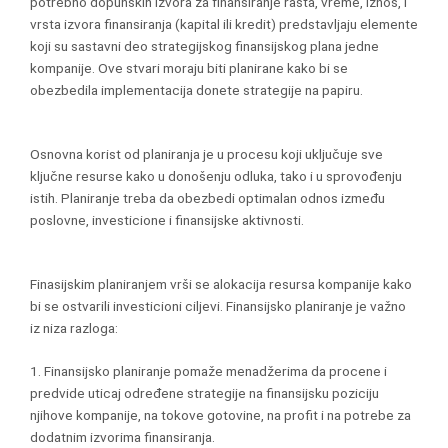
potrebno dopunskih izvora za finansiranje rasta, vreme, iznos, i
vrsta izvora finansiranja (kapital ili kredit) predstavljaju elemente
koji su sastavni deo strategijskog finansijskog plana jedne
kompanije. Ove stvari moraju biti planirane kako bi se
obezbedila implementacija donete strategije na papiru.
Osnovna korist od planiranja je u procesu koji uključuje sve
ključne resurse kako u donošenju odluka, tako i u sprovođenju
istih. Planiranje treba da obezbedi optimalan odnos između
poslovne, investicione i finansijske aktivnosti.
Finasijskim planiranjem vrši se alokacija resursa kompanije kako
bi se ostvarili investicioni ciljevi. Finansijsko planiranje je važno
iz niza razloga:
1. Finansijsko planiranje pomaže menadžerima da procene i
predvide uticaj određene strategije na finansijsku poziciju
njihove kompanije, na tokove gotovine, na profit i na potrebe za
dodatnim izvorima finansiranja.