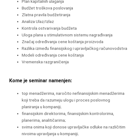
Plan kapitalnih ulaganja
Budžet troškova poslovanja
Zlatna pravila budžetiranja
Analiza Ulaz/Izlaz
Kontrola ostvarivanja budžeta
Uloga plana u stimulativnom sistemu nagrađivanja
Značaj određivanja cene koštanja proizvoda
Razlika između finansijskog i upravljačkog računovodstva
Modeli određivanja cene koštanja
Vremenska razgraničenja
Kome je seminar namenjen:
top menadžerima, naročito nefinansijskim menadžerima
koji treba da razumeju ulogu i proces poslovnog
planiranja u kompaniji;
finansijskim direktorima, finansijskim kontrolorima,
planerima, analitičarima;
svima onima koji donose upravljačke odluke na različitim
nivoima upravljanja u kompaniji;