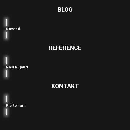
BLOG
Novosti
REFERENCE
Naši klijenti
KONTAKT
Pišite nam
Linkedin
Youtube
Facebook