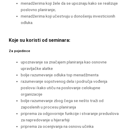
menadžerima koji žele da se upoznaju kako se realizuje
poslovno planiranje;
menadžerima koji učestvuju u donošenju investicionih
odluka.
Koje su koristi od seminara:
Za pojedince
upoznavanje sa značajem planiranja kao osnovne
upravljačke alatke
bolje razumevanje odluka top menadžmenta
razumevanje sopstvenog dela i područja vođenja
poslova i kako utiču na poslovanje celokupne
organizacije
bolje razumevanje zbog čega se nešto traži od
zaposlenih u procesu planiranja
priprema za odgovornije funkcije i stvaranje preduslova
za napredovanje u hijerarhiji
priprema za ocenjivanja na osnovu učinka