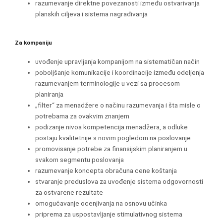
razumevanje direktne povezanosti između ostvarivanja
planskih ciljeva i sistema nagrađivanja
Za kompaniju
uvođenje upravljanja kompanijom na sistematičan način
poboljšanje komunikacije i koordinacije između odeljenja
razumevanjem terminologije u vezi sa procesom
planiranja
„filter“ za menadžere o načinu razumevanja i šta misle o
potrebama za ovakvim znanjem
podizanje nivoa kompetencija menadžera, a odluke
postaju kvalitetnije s novim pogledom na poslovanje
promovisanje potrebe za finansijskim planiranjem u
svakom segmentu poslovanja
razumevanje koncepta obračuna cene koštanja
stvaranje preduslova za uvođenje sistema odgovornosti
za ostvarene rezultate
omogućavanje ocenjivanja na osnovu učinka
priprema za uspostavljanje stimulativnog sistema