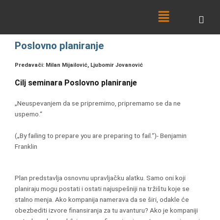
Skip
Menu
to
content
Poslovno planiranje
Predavači: Milan Mijailović, Ljubomir Jovanović
Cilj seminara Poslovno planiranje
„Neuspevanjem da se pripremimo, pripremamo se da ne
uspemo.“
(„By failing to prepare you are preparing to fail.“)- Benjamin
Franklin
Plan predstavlja osnovnu upravljačku alatku. Samo oni koji
planiraju mogu postati i ostati najuspešniji na tržištu koje se
stalno menja. Ako kompanija namerava da se širi, odakle će
obezbediti izvore finansiranja za tu avanturu? Ako je kompaniji