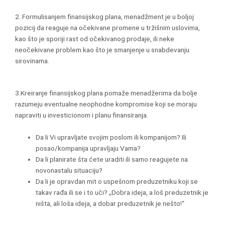
2. Formulisanjem finansijskog plana, menadžment je u boljoj
pozicij da reaguje na očekivane promene u tržišnim uslovima,
kao što je sporiji rast od očekivanog prodaje, ili neke
neočekivane problem kao što je smanjenje u snabdevanju
sirovinama.
3.Kreiranje finansijskog plana pomaže menadžerima da bolje
razumeju eventualne neophodne kompromise koji se moraju
napraviti u investicionom i planu finansiranja.
Da li Vi upravljate svojim poslom ili kompanijom? Ili
posao/kompanija upravljaju Vama?
Da li planirate šta ćete uraditi ili samo reagujete na
novonastalu situaciju?
Da li je opravdan mit o uspešnom preduzetniku koji se
takav rađa ili se i to uči? „Dobra ideja, a loš preduzetnik je
ništa, ali loša ideja, a dobar preduzetnik je nešto!“