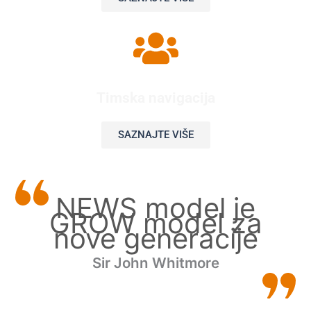
Timska navigacija
SAZNAJTE VIŠE
NEWS model je
GROW model za
nove generacije
Sir John Whitmore