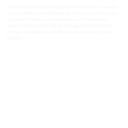
Aviad je takođe specijalizovan za pomoć mladim, brzo rastućim
organizacijama u prevazilaženju ograničenja na njihovom putu
ka globalnom liderstvu. Kao dodatak svom vizionarskom
uspehu, Aviad je autor i izdavač 13 knjiga i brojnih članaka o
razvoju u časopisima iz oblasti HR, organizacionog razvoja i
medicine.