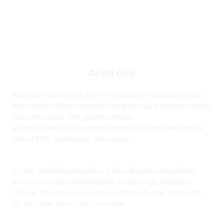
Aviad Goz
Aviad Goz, osnivač N.E.W.S.® metodologije i globalno priznati
lider u oblasti ličnog i organizacionog razvoja, je započeo karijeru
kao trener i kouč 1986. godine i od tada
je uspešno sarađivao sa menadžerima i izvršnim direktorima u
više od 2000 organizacija širom sveta.
Svojom metodologijom je kroz praksu doprineo unapređenju
procesa u mnogim kompanijama, a neke od njih uključuju i
Fortune 100 kompanije kao što su Microsoft, Intel, Cisco, IBM,
GE, HP, Pfizer, PwC, P&G i Coca-Cola.