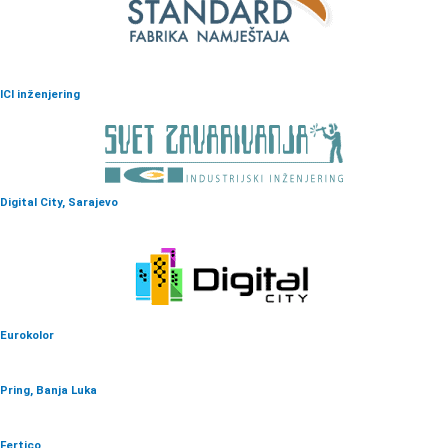
ICI inženjering
Digital City, Sarajevo
Eurokolor
Pring, Banja Luka
Fertico