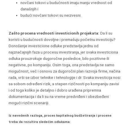
novčani tokovi u budućnosti imaju manju vrednost od
današnjih i
budući novčani tokovi su neizvesni.
Zašto procena vrednosti investicionih projekata:
Da li su
koristi u budućnosti dovoljne i premašuju početnu investiciju?
Donošenje investicione odluke predstavlja jednu od
najznačajnijih faza u procesu investiranja, jer svaka investiciona
odluka prouzrokuje dugoročne posledice, bilo pozitivne ili
negativne, po kompaniju. Osim toga, ona predstavlja ne samo
mogućnost, već i osnovu za dugoročni plan razvoja firme, načina
rada, vrši se izbor tehnike i tehnologije i dr. Svaka investicija nosi
sa sobom određeni rizik, a stepen rizičnosti po kompaniju zavisi
i od toga koliko je detaljno i dobro urađena pripremna
dokumentacija i da li su na vreme predviđeni i obezbeđeni
mogući rizični scenariji.
Iz navedenih razloga, proces kapitalnog budžetiranja i procene
treba da rezultira sledećim odlukama: