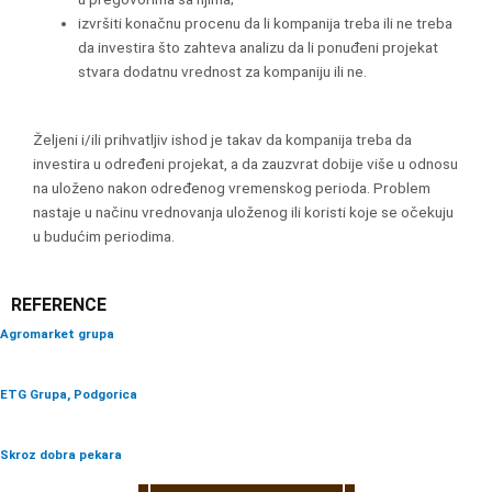
izvršiti konačnu procenu da li kompanija treba ili ne treba
da investira što zahteva analizu da li ponuđeni projekat
stvara dodatnu vrednost za kompaniju ili ne.
Željeni i/ili prihvatljiv ishod je takav da kompanija treba da
investira u određeni projekat, a da zauzvrat dobije više u odnosu
na uloženo nakon određenog vremenskog perioda. Problem
nastaje u načinu vrednovanja uloženog ili koristi koje se očekuju
u budućim periodima.
REFERENCE
Agromarket grupa
ETG Grupa, Podgorica
Skroz dobra pekara