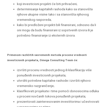
koji investicioni projekti će biti prihvaćeni;
determinisanje kapitalnih rashoda kako sa stanovišta
njihove ukupne visine tako i sa stanovišta njihovog
vremenskog rasporeda;
kako bi predloženi projekti bili finansirani, odnosno da li
oni mogu da budu finansirani iz sopstvenih izvora ili je
potrebno finansiranje iz eksternih izvora.
Primenom različitih savremenih metoda procene vrednosti
investicionih projekata, Omega Consulting Team će:
izvršiti procenu vrednosti jednog ili klasifikaciju više
ponuđenih investicionih projekata;
utvrditi potrebne kapitalne rashode i izvršiti njihovo
vremensko razgraničenje;
klasifikovati projekate i time pomoći donosiocima odluka
u proceni novčanih tokova ponuđenih projekata;
prezentovati zainteresovanim investitorima i učestvovati
u pregovorima sa njima;