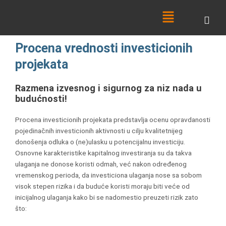
Skip
Menu
to
content
Procena vrednosti investicionih
projekata
Razmena izvesnog i sigurnog za niz nada u
budućnosti!
Procena investicionih projekata predstavlja ocenu opravdanosti
pojedinačnih investicionih aktivnosti u cilju kvalitetnijeg
donošenja odluka o (ne)ulasku u potencijalnu investiciju.
Osnovne karakteristike kapitalnog investiranja su da takva
ulaganja ne donose koristi odmah, već nakon određenog
vremenskog perioda, da investiciona ulaganja nose sa sobom
visok stepen rizika i da buduće koristi moraju biti veće od
inicijalnog ulaganja kako bi se nadomestio preuzeti rizik zato
što: