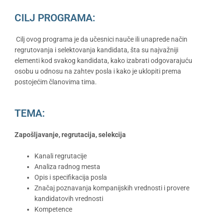
CILJ PROGRAMA:
Cilj ovog programa je da učesnici nauče ili unaprede način
regrutovanja i selektovanja kandidata, šta su najvažniji
elementi kod svakog kandidata, kako izabrati odgovarajuću
osobu u odnosu na zahtev posla i kako je uklopiti prema
postojećim članovima tima.
TEMA:
Zapošljavanje, regrutacija, selekcija
Kanali regrutacije
Analiza radnog mesta
Opis i specifikacija posla
Značaj poznavanja kompanijskih vrednosti i provere
kandidatovih vrednosti
Kompetence