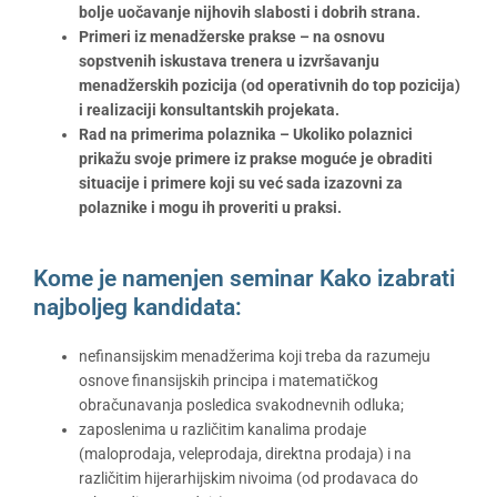
bolje uočavanje nijhovih slabosti i dobrih strana
.
Primeri iz menadžerske prakse –
na osnovu
sopstvenih iskustava trenera u izvršavanju
menadžerskih pozicija (
od operativni
h
do top pozicija
)
i realizaciji konsultantskih projekata.
Rad na primerima polaznika
– Ukoliko polaznici
prikažu svoje primere iz prakse moguće je obraditi
situacije i primere koji su već sada izazovni za
polaznike i mogu ih proveriti u praksi.
Kome je namenjen seminar Kako izabrati
najboljeg kandidata:
nefinansijskim menadžerima koji treba da razumeju
osnove finansijskih principa i matematičkog
obračunavanja posledica svakodnevnih odluka;
zaposlenima u različitim kanalima prodaje
(maloprodaja, veleprodaja, direktna prodaja) i na
različitim hijerarhijskim nivoima (od prodavaca do