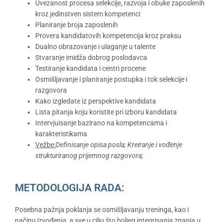
Uvezanost procesa selekcije, razvoja i obuke zaposlenih
kroz jedinstven sistem kompetenci
Planiranje broja zaposlenih
Provera kandidatovih kompetencija kroz praksu
Dualno obrazovanje i ulaganje u talente
Stvaranje imidža dobrog poslodavca
Testiranje kandidata i centri procene
Osmišljavanje i planiranje postupka i tok selekcije i
razgovora
Kako izgledate iz perspektive kandidata
Lista pitanja koju koristite pri izboru kandidata
Intervjuisanje bazirano na kompetencama i
karakteristikama
Vežbe:
Definisanje opisa posla; Kreiranje i vođenje
strukturiranog prijemnog razgovora;
METODOLOGIJA RADA:
Posebna pažnja poklanja se osmišljavanju treninga, kao i
načinu izvođenja, a sve u cilju što boljeg integrisanja znanja u