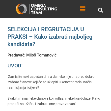
Skip
Menu
to
content
SELEKCIJA I REGRUTACIJA U
PRAKSI – Kako izabrati najboljeg
kandidata?
Predavač: Miloš Tomanović
UVOD:
Zamislite neki uspešan tim, a da neko nije unapred dobro
izabrao članove koji će se uklopiti u koncept rada, način
razmišljanja i ciljeve?
Svaki tim ima neke članove koji odlazi i neke koji dolaze. Kako
pronaći na tržištu i izabrati one prave za vas?