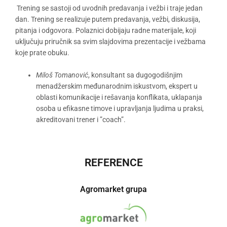
Trening se sastoji od uvodnih predavanja i vežbi i traje jedan
dan. Trening se realizuje putem predavanja, vežbi, diskusija,
pitanja i odgovora. Polaznici dobijaju radne materijale, koji
uključuju priručnik sa svim slajdovima prezentacije i vežbama
koje prate obuku.
Miloš Tomanović
, konsultant sa dugogodišnjim
menadžerskim međunarodnim iskustvom, ekspert u
oblasti komunikacije i rešavanja konflikata, uklapanja
osoba u efikasne timove i upravljanja ljudima u praksi,
akreditovani trener i ”coach”.
REFERENCE
Agromarket grupa