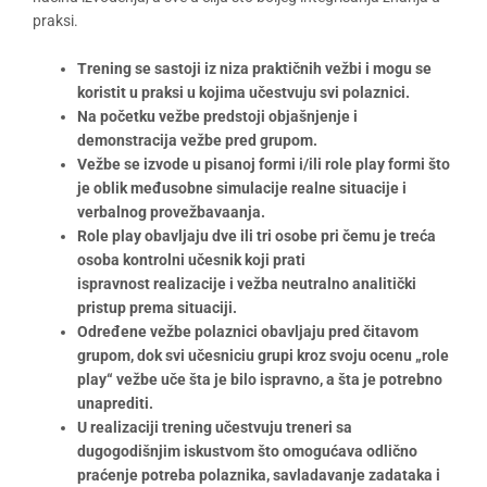
praksi.
Trening se sastoji iz niza praktičnih vežbi i mogu se
koristit u praksi u kojima učestvuju svi polaznici
.
Na početku vežbe predstoji objašnjenje i
demonstracija vežbe pred grupom.
Vežbe se izvode u pisanoj formi i/ili role play formi što
je oblik me
đ
usobne simulacije realne situacije i
verbalnog provežbavaanja.
Role play obavljaju dve ili tri osobe pri čemu je treća
osoba kontrolni učesnik koji prati
ispravnost
realizacije
i vežba neutralno analitički
pristup prema situaciji.
Određene vežbe polaznici obavljaju pred čitavom
grupom
,
dok svi
učesnici
u grupi kroz svoju ocenu
„
role
play
“
vežbe uče šta je bilo ispravno
,
a šta je
potrebno
unaprediti
.
U realizaciji t
renin
g učestvuju
treneri sa
dugogodišnjim iskustvom što om
o
gućava odlično
praćenje potreba polaznika, savladavanje zadataka i