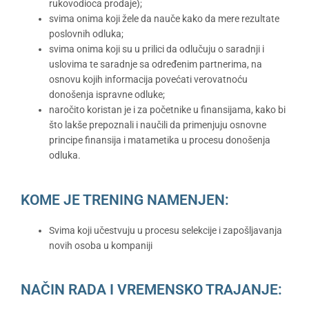
rukovodioca prodaje);
svima onima koji žele da nauče kako da mere rezultate
poslovnih odluka;
svima onima koji su u prilici da odlučuju o saradnji i
uslovima te saradnje sa određenim partnerima, na
osnovu kojih informacija povećati verovatnoću
donošenja ispravne odluke;
naročito koristan je i za početnike u finansijama, kako bi
što lakše prepoznali i naučili da primenjuju osnovne
principe finansija i matametika u procesu donošenja
odluka.
KOME JE TRENING NAMENJEN:
Svima koji učestvuju u procesu selekcije i zapošljavanja
novih osoba u kompaniji
NAČIN RADA I VREMENSKO TRAJANJE: