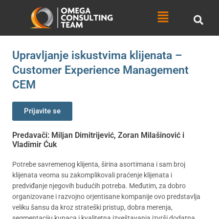
Skip
Menu
to
content
Upravljanje iskustvima klijenata –
Customer Experience Management
CEM
Prijavite se
Predavači: Miljan Dimitrijević, Zoran Milašinović i
Vladimir Ćuk
Potrebe savremenog klijenta, širina asortimana i sam broj
klijenata veoma su zakomplikovali praćenje klijenata i
predviđanje njegovih budućih potreba. Međutim, za dobro
organizovane i razvojno orjentisane kompanije ovo predstavlja
veliku šansu da kroz strateški pristup, dobra merenja,
segmentaciju kupaca i kvalitetna izveštavanja izvrši dodatna