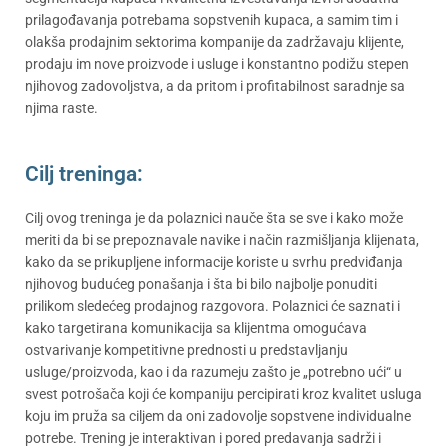
prilagođavanja potrebama sopstvenih kupaca, a samim tim i
olakša prodajnim sektorima kompanije da zadržavaju klijente,
prodaju im nove proizvode i usluge i konstantno podižu stepen
njihovog zadovoljstva, a da pritom i profitabilnost saradnje sa
njima raste.
Cilj treninga:
Cilj ovog treninga je da polaznici nauče šta se sve i kako može
meriti da bi se prepoznavale navike i način razmišljanja klijenata,
kako da se prikupljene informacije koriste u svrhu predviđanja
njihovog budućeg ponašanja i šta bi bilo najbolje ponuditi
prilikom sledećeg prodajnog razgovora. Polaznici će saznati i
kako targetirana komunikacija sa klijentma omogućava
ostvarivanje kompetitivne prednosti u predstavljanju
usluge/proizvoda, kao i da razumeju zašto je „potrebno ući“ u
svest potrošača koji će kompaniju percipirati kroz kvalitet usluga
koju im pruža sa ciljem da oni zadovolje sopstvene individualne
potrebe. Trening je interaktivan i pored predavanja sadrži i