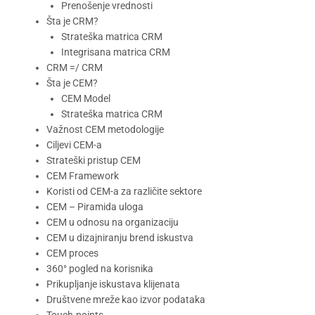
Prenošenje vrednosti
Šta je CRM?
Strateška matrica CRM
Integrisana matrica CRM
CRM =/ CRM
Šta je CEM?
CEM Model
Strateška matrica CRM
Važnost CEM metodologije
Ciljevi CEM-a
Strateški pristup CEM
CEM Framework
Koristi od CEM-a za različite sektore
CEM – Piramida uloga
CEM u odnosu na organizaciju
CEM u dizajniranju brend iskustva
CEM proces
360° pogled na korisnika
Prikupljanje iskustava klijenata
Društvene mreže kao izvor podataka
Touch-points