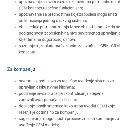
upoznavanje sa svim važnim elementima potrebnim da bi
CEM koncpet uspešno funkcionisao;
upoznavanje sa prednostima koje zaposleni mogu imati
od korišćenja jednog ovakvog sistema;
obezbeđuje potrebna znanja iz ove oblasti i pomaže da se
podigne svest zaposlenih na nivo savremenog upravljanja
klijentima na dugoročnoj osnovi;
saznanje o „zabludama“ vezanim za uvođenje CEM i CRM
koncepta.
Za kompaniju
stvaranje preduslova za uspešno uvođenje sistema za
upravljanje iskustvima klijenata;
podizanje nivoa praćenja i kontrolisanja stepena
zadovoljstva i ponašanja klijenata;
dobijanje jasnih smernica kako treba uvoditi CEM i koje
rešenje je optimalno za kompaniju;
sagledavanje mogućnosti i procene zrelosti kompanije za
uvođenje CEM modela;