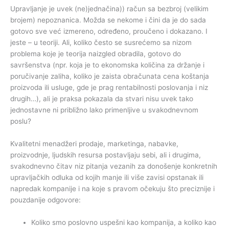
Upravljanje je uvek (ne)jednačina)) račun sa bezbroj (velikim
brojem) nepoznanica. Možda se nekome i čini da je do sada
gotovo sve već izmereno, određeno, proučeno i dokazano. I
jeste – u teoriji. Ali, koliko često se susrećemo sa nizom
problema koje je teorija naizgled obradila, gotovo do
savršenstva (npr. koja je to ekonomska količina za držanje i
poručivanje zaliha, koliko je zaista obračunata cena koštanja
proizvoda ili usluge, gde je prag rentabilnosti poslovanja i niz
drugih…), ali je praksa pokazala da stvari nisu uvek tako
jednostavne ni približno lako primenljive u svakodnevnom
poslu?
Kvalitetni menadžeri prodaje, marketinga, nabavke,
proizvodnje, ljudskih resursa postavljaju sebi, ali i drugima,
svakodnevno čitav niz pitanja vezanih za donošenje konkretnih
upravljačkih odluka od kojih manje ili više zavisi opstanak ili
napredak kompanije i na koje s pravom očekuju što preciznije i
pouzdanije odgovore:
Koliko smo poslovno uspešni kao kompanija, a koliko kao