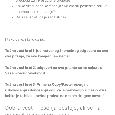
predloga za investicione projekte?
Koliko vredi naša kompanija? Kakve su posledice odluka
na vrednost kompanije?
Da li se isplati dalje raditi ili ne?
I tako dalje, i tako dalje…
Tužna vest broj 1: jedinstvenog i konačnog odgovora na sva
ova pitanja, za sve kompanije – nema!
Tužna vest broj 2: odgovori na ova pitanja se ne nalaze u
Vašem računovodstvu!
Tužna vest broj 3: Primena Copy/Paste rešenja u
rukovođenju i donošenju odluka je neizvodljiva, bez obzira
koliko je to bila uspešna praksa na nekom drugom mestu!
Dobra vest – rešenja postoje, ali se na
njemu ili njima mora raditi.