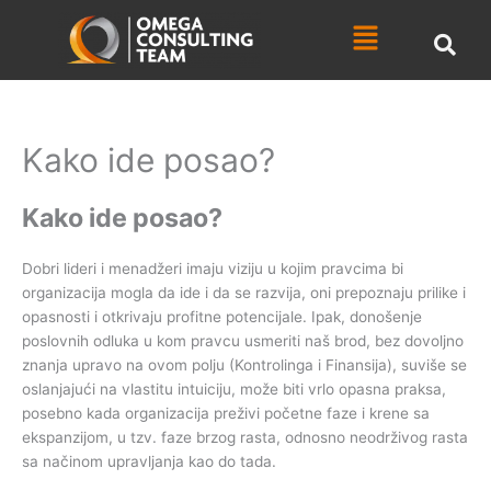
Skip
Menu
to
content
Kako ide posao?
Kako ide posao?
Dobri lideri i menadžeri imaju viziju u kojim pravcima bi
organizacija mogla da ide i da se razvija, oni prepoznaju prilike i
opasnosti i otkrivaju profitne potencijale. Ipak, donošenje
poslovnih odluka u kom pravcu usmeriti naš brod, bez dovoljno
znanja upravo na ovom polju (Kontrolinga i Finansija), suviše se
oslanjajući na vlastitu intuiciju, može biti vrlo opasna praksa,
posebno kada organizacija preživi početne faze i krene sa
ekspanzijom, u tzv. faze brzog rasta, odnosno neodrživog rasta
sa načinom upravljanja kao do tada.