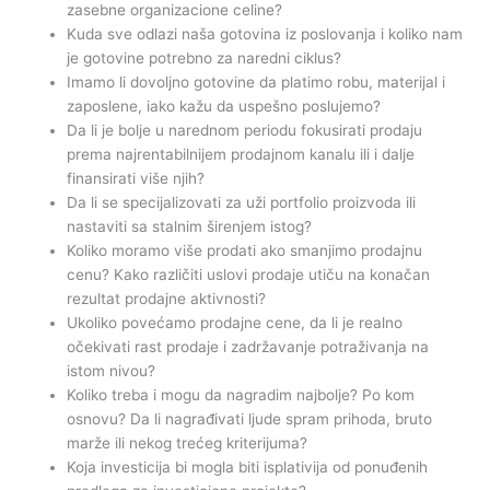
zasebne organizacione celine?
Kuda sve odlazi naša gotovina iz poslovanja i koliko nam
je gotovine potrebno za naredni ciklus?
Imamo li dovoljno gotovine da platimo robu, materijal i
zaposlene, iako kažu da uspešno poslujemo?
Da li je bolje u narednom periodu fokusirati prodaju
prema najrentabilnijem prodajnom kanalu ili i dalje
finansirati više njih?
Da li se specijalizovati za uži portfolio proizvoda ili
nastaviti sa stalnim širenjem istog?
Koliko moramo više prodati ako smanjimo prodajnu
cenu? Kako različiti uslovi prodaje utiču na konačan
rezultat prodajne aktivnosti?
Ukoliko povećamo prodajne cene, da li je realno
očekivati rast prodaje i zadržavanje potraživanja na
istom nivou?
Koliko treba i mogu da nagradim najbolje? Po kom
osnovu? Da li nagrađivati ljude spram prihoda, bruto
marže ili nekog trećeg kriterijuma?
Koja investicija bi mogla biti isplativija od ponuđenih