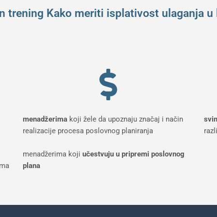
trening Kako meriti isplativost ulaganja u
menadžerima
koji žele da upoznaju značaj i način
svi
realizacije procesa poslovnog planiranja
razl
menadžerima koji
učestvuju u pripremi poslovnog
ima
plana