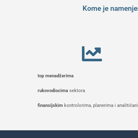
Kome je namenjen 
top menadžerima
rukovodiocima
sektora
finansijskim
kontrolorima, planerima i analitičar