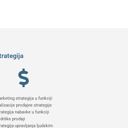
trategija
rketing strategija u funkciji
alizacije prodajne strategije
rategija nabavke u funkciji
drške prodaji
rategija upravljanja ljudskim