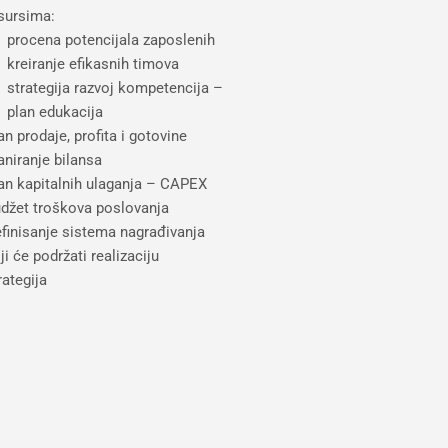
sursima:
procena potencijala zaposlenih
kreiranje efikasnih timova
strategija razvoj kompetencija –
plan edukacija
an prodaje, profita i gotovine
aniranje bilansa
an kapitalnih ulaganja – CAPEX
džet troškova poslovanja
finisanje sistema nagrađivanja
ji će podržati realizaciju
rategija