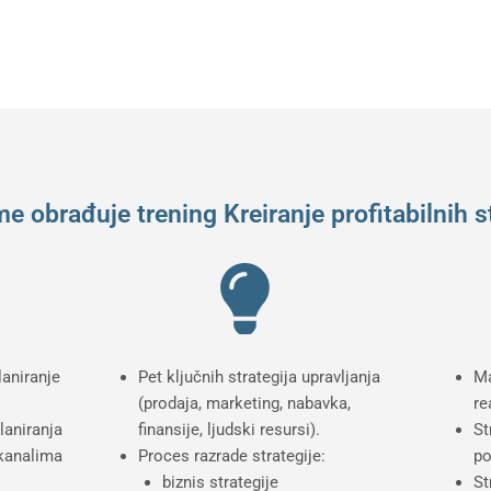
e obrađuje trening Kreiranje profitabilnih s
aniranje
Pet ključnih strategija upravljanja
Ma
(prodaja, marketing, nabavka,
re
laniranja
finansije, ljudski resursi).
St
 kanalima
Proces razrade strategije:
po
biznis strategije
St