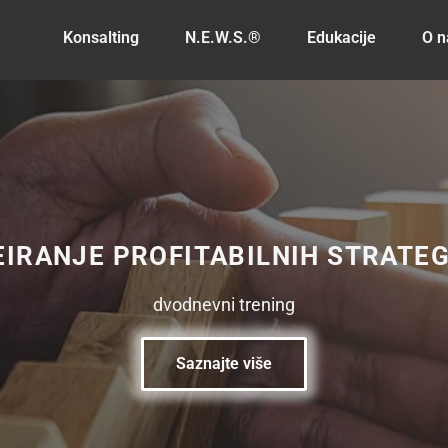
Konsalting
N.E.W.S.®
Edukacije
O 
EIRANJE PROFITABILNIH STRATEG
dvodnevni trening
Saznajte više