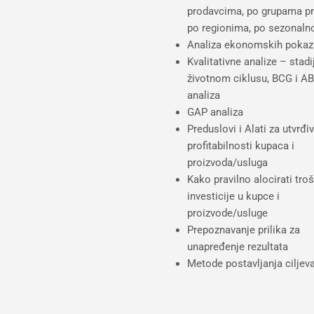
prodavcima, po grupama pr
po regionima, po sezonalno
Analiza ekonomskih pokaza
Kvalitativne analize – stad
životnom ciklusu, BCG i A
analiza
GAP analiza
Preduslovi i Alati za utvrđi
profitabilnosti kupaca i
proizvoda/usluga
Kako pravilno alocirati tro
investicije u kupce i
proizvode/usluge
Prepoznavanje prilika za
unapređenje rezultata
Metode postavljanja ciljev