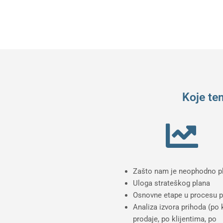
Koje tem
Zašto nam je neophodno pl
Uloga strateškog plana
Osnovne etape u procesu p
Analiza izvora prihoda (po
prodaje, po klijentima, po