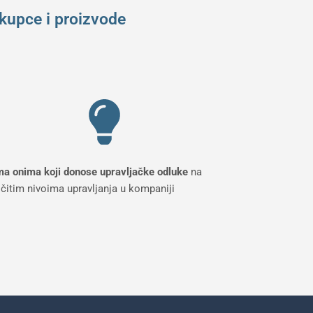
 kupce i proizvode
ma onima koji donose upravljačke odluke
na
ičitim nivoima upravljanja u kompaniji