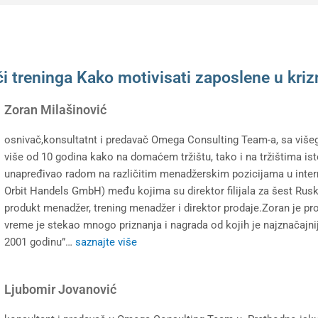
i treninga Kako motivisati zaposlene u kr
Zoran Milašinović
osnivač,konsultatnt i predavač Omega Consulting Team-a, sa više
više od 10 godina kako na domaćem tržištu, tako i na tržištima is
unapređivao radom na različitim menadžerskim pozicijama u inter
Orbit Handels GmbH) među kojima su direktor filijala za šest Rusk
produkt menadžer, trening menadžer i direktor prodaje.Zoran je pro
vreme je stekao mnogo priznanja i nagrada od kojih je najznačajnija
2001 godinu”…
saznajte više
Ljubomir Jovanović