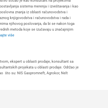
stvo sticao je kao konsultant na projektima
spostavljanja sistema merenja i izveštavanja i kao
poslovna znanja iz oblasti računovodstva i
baznog knjigovodstva i računovodstva i rada i
činima njihovog poslovanja, da bi se nakon toga
rednih metoda koje se izučavaju u značajnijim
ajte više
m, ekspert u oblasti prodaje, konsultant sa
sultantskih projekata u oblasti prodaje. Održao je
kao što su: NIS Gaspromneft, Agrokor, Nelt