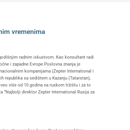
iznim vremenima
godišnjim radnim iskustvom. Kao konsultant radi
točne i zapadne Evrope.Poslovna znanja je
nacionalnim kompanijama (Zepter International i
ih republika sa sedištem u Kazanju (Tatarstan),
veo više od 10 godina na ruskom tržištu i za to
 “Najbolji direktor Zepter International Rusija za