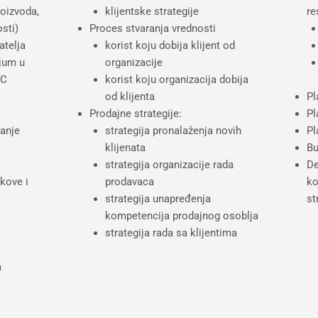
oizvoda,
klijentske strategije
re
sti)
Proces stvaranja vrednosti
telja
korist koju dobija klijent od
ijum u
organizacije
BC
korist koju organizacija dobija
od klijenta
Pl
Prodajne strategije:
Pl
vanje
strategija pronalaženja novih
Pl
klijenata
Bu
strategija organizacije rada
De
škove i
prodavaca
ko
strategija unapređenja
st
kompetencija prodajnog osoblja
strategija rada sa klijentima
a