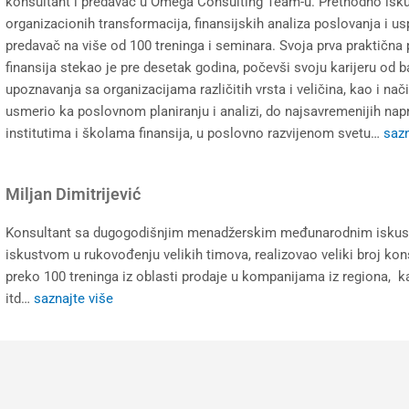
konsultant i predavač u Omega Consulting Team-u. Prethodno isku
organizacionih transformacija, finansijskih analiza poslovanja i u
predavač na više od 100 treninga i seminara. Svoja prva praktična 
finansija stekao je pre desetak godina, počevši svoju karijeru od 
upoznavanja sa organizacijama različitih vrsta i veličina, kao i na
usmerio ka poslovnom planiranju i analizi, do najsavremenijih nap
institutima i školama finansija, u poslovno razvijenom svetu…
sazn
Miljan Dimitrijević
Konsultant sa dugogodišnjim menadžerskim međunarodnim iskustvo
iskustvom u rukovođenju velikih timova, realizovao veliki broj kon
preko 100 treninga iz oblasti prodaje u kompanijama iz regiona, 
itd…
saznajte više