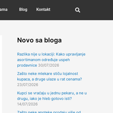
nama
Blog
Kontakt
Novo sa bloga
Razlika nije u lokaciji: Kako upravljanje
asortimanom određuje uspeh
prodavnice
30/07/2026
Zašto neke mlekare stiču lojalnost
kupaca, a druge ulaze u rat cenama?
23/07/2026
Kupci se vraćaju u jednu pekaru, a ne u
drugu, iako je hleb gotovo isti?
14/07/2026
Zašto neke apoteke prodaju više od