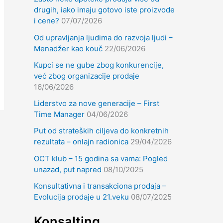
drugih, iako imaju gotovo iste proizvode
i cene?
07/07/2026
Od upravljanja ljudima do razvoja ljudi –
Menadžer kao kouč
22/06/2026
Kupci se ne gube zbog konkurencije,
već zbog organizacije prodaje
16/06/2026
Liderstvo za nove generacije – First
Time Manager
04/06/2026
Put od strateških ciljeva do konkretnih
rezultata – onlajn radionica
29/04/2026
OCT klub – 15 godina sa vama: Pogled
unazad, put napred
08/10/2025
Konsultativna i transakciona prodaja –
Evolucija prodaje u 21.veku
08/07/2025
Konsalting