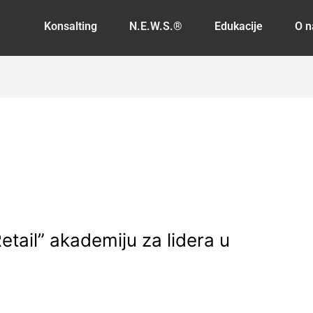
Konsalting
N.E.W.S.®
Edukacije
O 
“Retail” akademiju za lidera u