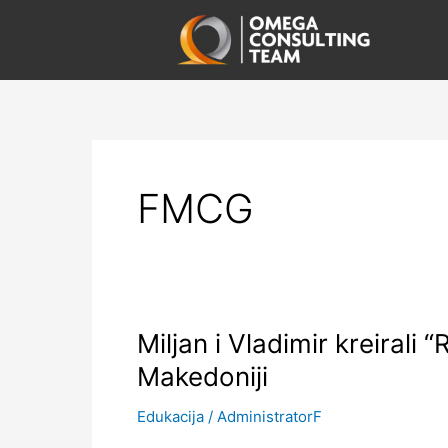
Skip
to
content
FMCG
Miljan
Miljan i Vladimir kreirali 
i
Makedoniji
Vladimir
kreirali
Edukacija
/
AdministratorF
“Retail”