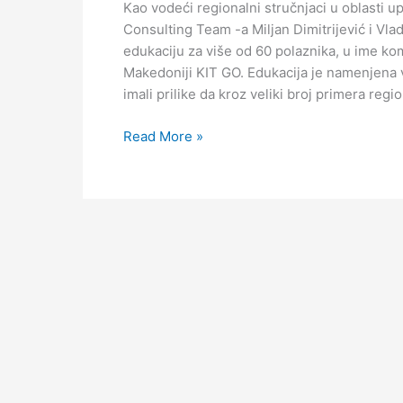
Kao vodeći regionalni stručnjaci u oblasti 
akademiju
Consulting Team -a Miljan Dimitrijević i Vl
za
edukaciju za više od 60 polaznika, u ime ko
lidera
Makedoniji KIT GO. Edukacija je namenjena
u
imali prilike da kroz veliki broj primera regi
Makedoniji
Read More »