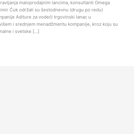
upravljanja maloprodajnim lancima, konsultanti Omega
adimir Ćuk održali su šestodnevnu (drugu po redu)
mpanije Aditure za vodeći trgovinski lanac u
 višem i srednjem menadžmentu kompanije, kroz koju su
onalne i svetske […]