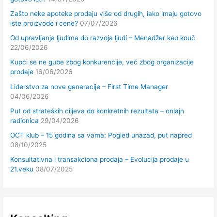
Zašto neke apoteke prodaju više od drugih, iako imaju gotovo
iste proizvode i cene?
07/07/2026
Od upravljanja ljudima do razvoja ljudi – Menadžer kao kouč
22/06/2026
Kupci se ne gube zbog konkurencije, već zbog organizacije
prodaje
16/06/2026
Liderstvo za nove generacije – First Time Manager
04/06/2026
Put od strateških ciljeva do konkretnih rezultata – onlajn
radionica
29/04/2026
OCT klub – 15 godina sa vama: Pogled unazad, put napred
08/10/2025
Konsultativna i transakciona prodaja – Evolucija prodaje u
21.veku
08/07/2025