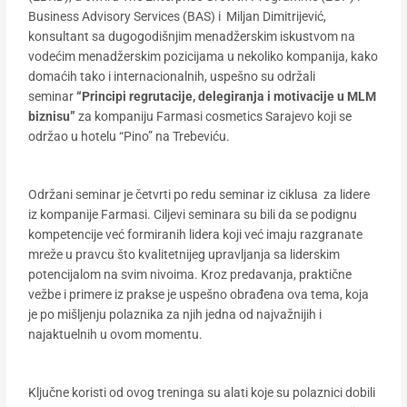
Business Advisory Services (BAS) i Miljan Dimitrijević,
konsultant sa dugogodišnjim menadžerskim iskustvom na
vodećim menadžerskim pozicijama u nekoliko kompanija, kako
domaćih tako i internacionalnih, uspešno su održali
seminar
“Principi regrutacije, delegiranja i motivacije u MLM
biznisu”
za kompaniju Farmasi cosmetics Sarajevo koji se
održao u hotelu “Pino” na Trebeviću.
Održani seminar je četvrti po redu seminar iz ciklusa za lidere
iz kompanije Farmasi. Ciljevi seminara su bili da se podignu
kompetencije već formiranih lidera koji već imaju razgranate
mreže u pravcu što kvalitetnijeg upravljanja sa liderskim
potencijalom na svim nivoima. Kroz predavanja, praktične
vežbe i primere iz prakse je uspešno obrađena ova tema, koja
je po mišljenju polaznika za njih jedna od najvažnijih i
najaktuelnih u ovom momentu.
Ključne koristi od ovog treninga su alati koje su polaznici dobili