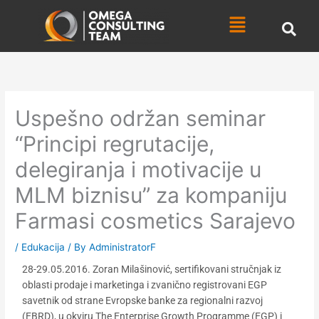
Skip
Menu
to
content
Uspešno održan seminar
“Principi regrutacije,
delegiranja i motivacije u
MLM biznisu” za kompaniju
Farmasi cosmetics Sarajevo
/
Edukacija
/ By
AdministratorF
28-29.05.2016. Zoran Milašinović, sertifikovani stručnjak iz
oblasti prodaje i marketinga i zvanično registrovani EGP
savetnik od strane Evropske banke za regionalni razvoj
(EBRD), u okviru The Enterprise Growth Programme (EGP) i