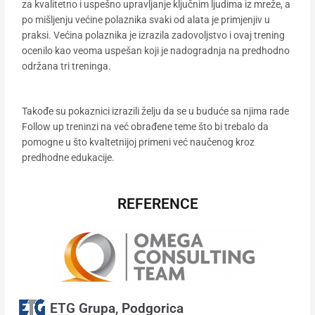
za kvalitetno i uspešno upravljanje ključnim ljudima iz mreže, a
po mišljenju većine polaznika svaki od alata je primjenjiv u
praksi. Većina polaznika je izrazila zadovoljstvo i ovaj trening
ocenilo kao veoma uspešan koji je nadogradnja na predhodno
održana tri treninga.
Takođe su pokaznici izrazili želju da se u buduće sa njima rade
Follow up treninzi na već obrađene teme što bi trebalo da
pomogne u što kvaltetnijoj primeni već naučenog kroz
predhodne edukacije.
REFERENCE
ETG Grupa, Podgorica