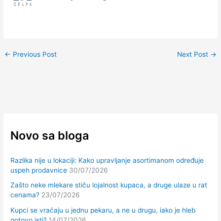
←
Previous Post
Next Post
→
Novo sa bloga
Razlika nije u lokaciji: Kako upravljanje asortimanom određuje
uspeh prodavnice
30/07/2026
Zašto neke mlekare stiču lojalnost kupaca, a druge ulaze u rat
cenama?
23/07/2026
Kupci se vraćaju u jednu pekaru, a ne u drugu, iako je hleb
gotovo isti?
14/07/2026