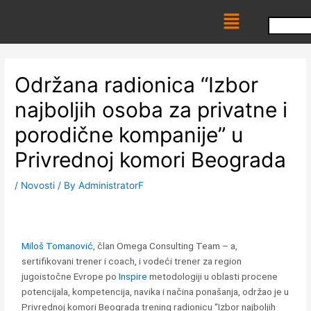
Skip
Menu
to
content
Održana radionica “Izbor
najboljih osoba za privatne i
porodične kompanije” u
Privrednoj komori Beograda
/
Novosti
/ By
AdministratorF
Miloš Tomanović
, član Omega Consulting Team – a,
sertifikovani trener i coach, i vodeći trener za region
jugoistočne Evrope po
Inspire
metodologiji u oblasti procene
potencijala, kompetencija, navika i načina ponašanja, održao je u
Privrednoj komori Beograda trening radionicu “Izbor najboljih