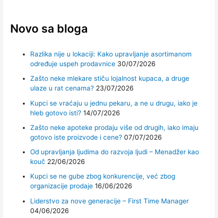
Novo sa bloga
Razlika nije u lokaciji: Kako upravljanje asortimanom
određuje uspeh prodavnice
30/07/2026
Zašto neke mlekare stiču lojalnost kupaca, a druge
ulaze u rat cenama?
23/07/2026
Kupci se vraćaju u jednu pekaru, a ne u drugu, iako je
hleb gotovo isti?
14/07/2026
Zašto neke apoteke prodaju više od drugih, iako imaju
gotovo iste proizvode i cene?
07/07/2026
Od upravljanja ljudima do razvoja ljudi – Menadžer kao
kouč
22/06/2026
Kupci se ne gube zbog konkurencije, već zbog
organizacije prodaje
16/06/2026
Liderstvo za nove generacije – First Time Manager
04/06/2026