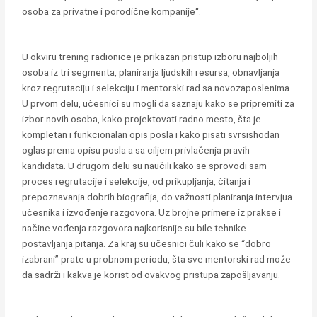
osoba za privatne i porodične kompanije“.
U okviru trening radionice je prikazan pristup izboru najboljih
osoba iz tri segmenta, planiranja ljudskih resursa, obnavljanja
kroz regrutaciju i selekciju i mentorski rad sa novozaposlenima.
U prvom delu, učesnici su mogli da saznaju kako se pripremiti za
izbor novih osoba, kako projektovati radno mesto, šta je
kompletan i funkcionalan opis posla i kako pisati svrsishodan
oglas prema opisu posla a sa ciljem privlačenja pravih
kandidata. U drugom delu su naučili kako se sprovodi sam
proces regrutacije i selekcije, od prikupljanja, čitanja i
prepoznavanja dobrih biografija, do važnosti planiranja intervjua
učesnika i izvođenje razgovora. Uz brojne primere iz prakse i
načine vođenja razgovora najkorisnije su bile tehnike
postavljanja pitanja. Za kraj su učesnici čuli kako se “dobro
izabrani” prate u probnom periodu, šta sve mentorski rad može
da sadrži i kakva je korist od ovakvog pristupa zapošljavanju.