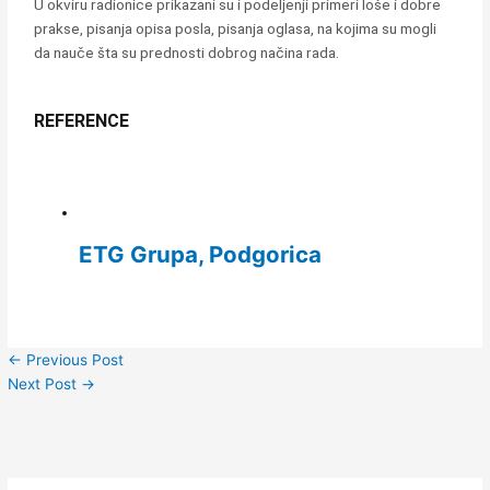
U okviru radionice prikazani su i podeljenji primeri loše i dobre
prakse, pisanja opisa posla, pisanja oglasa, na kojima su mogli
da nauče šta su prednosti dobrog načina rada.
REFERENCE
ETG Grupa, Podgorica
←
Previous Post
Next Post
→