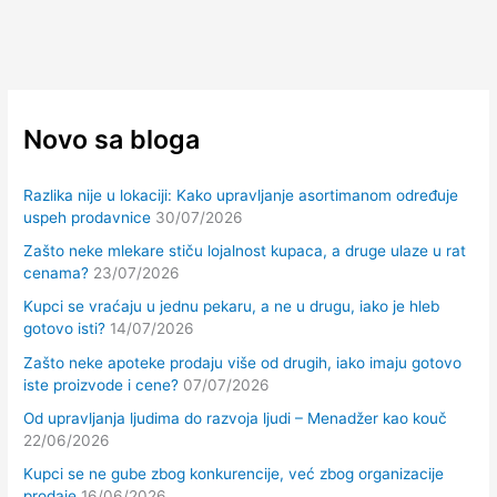
Novo sa bloga
Razlika nije u lokaciji: Kako upravljanje asortimanom određuje
uspeh prodavnice
30/07/2026
Zašto neke mlekare stiču lojalnost kupaca, a druge ulaze u rat
cenama?
23/07/2026
Kupci se vraćaju u jednu pekaru, a ne u drugu, iako je hleb
gotovo isti?
14/07/2026
Zašto neke apoteke prodaju više od drugih, iako imaju gotovo
iste proizvode i cene?
07/07/2026
Od upravljanja ljudima do razvoja ljudi – Menadžer kao kouč
22/06/2026
Kupci se ne gube zbog konkurencije, već zbog organizacije
prodaje
16/06/2026