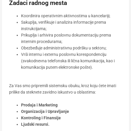
Zadaci radnog mesta
Koordinira operativnim aktivnostima u kancelariji;
Sakuplja, verifikuje i analizira informacije prema
instrukcijama;
Prikuplja i arhivira poslovnu dokumentaciju prema
internim procedurama;
Obezbeđuje administrativnu podršku u sektoru;
Vrši internu i externu poslovnu korespondenciju
(svakodnevna telefonska ili lična komunikacija, kao i
komunikacija putem elektronske pošte).
Za Vas smo pripremili sistemsku obuku, kroz koju ćete imati
prilike da steknete zavidno iskustvo u oblastima:
Prodaja i Marketing
Organizacija i Upravljanje
Kontroling i Finansije
Ljudski resursi.