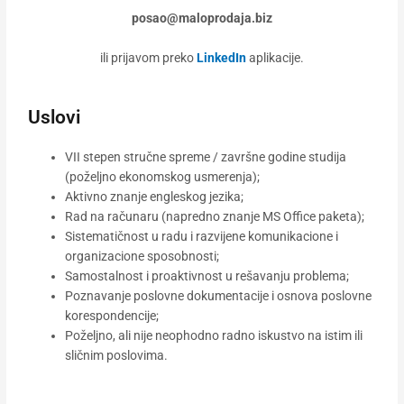
posao@maloprodaja.biz
ili prijavom preko
LinkedIn
aplikacije.
Uslovi
VII stepen stručne spreme / završne godine studija
(poželjno ekonomskog usmerenja);
Aktivno znanje engleskog jezika;
Rad na računaru (napredno znanje MS Office paketa);
Sistematičnost u radu i razvijene komunikacione i
organizacione sposobnosti;
Samostalnost i proaktivnost u rešavanju problema;
Poznavanje poslovne dokumentacije i osnova poslovne
korespondencije;
Poželjno, ali nije neophodno radno iskustvo na istim ili
sličnim poslovima.