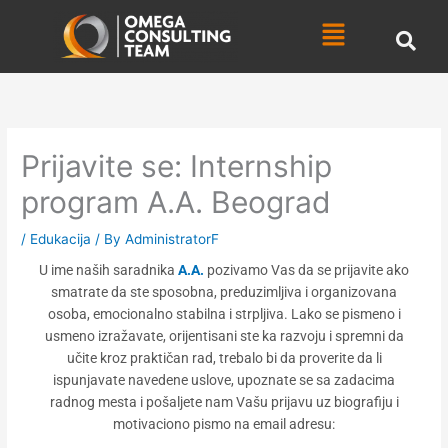
Skip
Menu
to
content
Prijavite se: Internship
program A.A. Beograd
/
Edukacija
/ By
AdministratorF
U ime naših saradnika
A.A.
pozivamo Vas da se prijavite ako
smatrate da ste sposobna, preduzimljiva i organizovana
osoba, emocionalno stabilna i strpljiva. Lako se pismeno i
usmeno izražavate, orijentisani ste ka razvoju i spremni da
učite kroz praktičan rad, trebalo bi da proverite da li
ispunjavate navedene uslove, upoznate se sa zadacima
radnog mesta i pošaljete nam Vašu prijavu uz biografiju i
motivaciono pismo na email adresu: