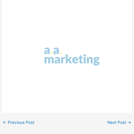
←
Previous Post
Next Post
→