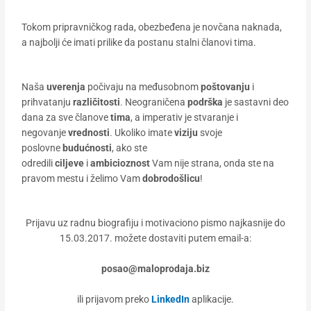
Tokom pripravničkog rada, obezbeđena je novčana naknada,
a najbolji će imati prilike da postanu stalni članovi tima.
Naša
uverenja
počivaju na međusobnom
poštovanju
i
prihvatanju
različitosti
. Neograničena
podrška
je sastavni deo
dana za sve članove
tima
, a imperativ je stvaranje i
negovanje
vrednosti
. Ukoliko imate
viziju
svoje
poslovne
budućnosti
, ako ste
odredili
ciljeve
i
ambicioznost
Vam nije strana, onda ste na
pravom mestu i želimo Vam
dobrodošlicu
!
Prijavu uz radnu biografiju i motivaciono pismo najkasnije do
15.03.2017. možete dostaviti putem email-a:
posao@maloprodaja.biz
ili prijavom preko
LinkedIn
aplikacije.