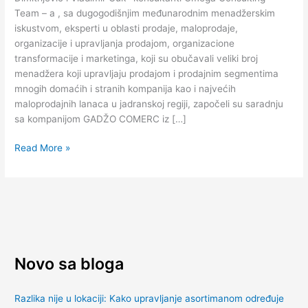
d.o.o.
Team – a , sa dugogodišnjim međunarodnim menadžerskim
Sarajevo
iskustvom, eksperti u oblasti prodaje, maloprodaje,
organizacije i upravljanja prodajom, organizacione
transformacije i marketinga, koji su obučavali veliki broj
menadžera koji upravljaju prodajom i prodajnim segmentima
mnogih domaćih i stranih kompanija kao i najvećih
maloprodajnih lanaca u jadranskoj regiji, započeli su saradnju
sa kompanijom GADŽO COMERC iz […]
Read More »
Novo sa bloga
Razlika nije u lokaciji: Kako upravljanje asortimanom određuje