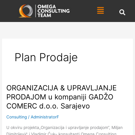
Skip
Menu
to
content
Plan Prodaje
ORGANIZACIJA & UPRAVLJANJE
ORGANIZACIJA
&
PRODAJOM u kompaniji GADŽO
UPRAVLJANJE
COMERC d.o.o. Sarajevo
PRODAJOM
u
Consulting
/
AdministratorF
kompaniji
GADŽO
U okviru projekta„Organizacija i upravljanje prodajom“, Miljan
COMERC
Dimitrijević i Vladimir Ćuk– konsultanti Omega Consulting