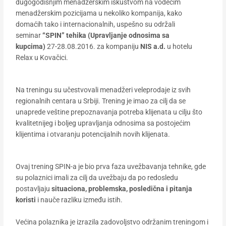
dugogodišnjim menadžerskim iskustvom na vodećim
menadžerskim pozicijama u nekoliko kompanija, kako
domaćih tako i internacionalnih, uspešno su održali
seminar
“SPIN” tehika (Upravljanje odnosima sa
kupcima)
27-28.08.2016.
za kompaniju
NIS a.d.
u hotelu
Relax u Kovačici.
Na treningu su učestvovali menadžeri veleprodaje iz svih
regionalnih centara u Srbiji. Trening je imao za cilj da se
unaprede veštine prepoznavanja potreba klijenata u cilju što
kvalitetnijeg i boljeg upravljanja odnosima sa postojećim
klijentima i otvaranju potencijalnih novih klijenata.
Ovaj trening SPIN-a je bio prva faza uvežbavanja tehnike, gde
su polaznici imali za cilj da uvežbaju da po redosledu
postavljaju
situaciona, problemska, posledična i pitanja
koristi
i nauče razliku između istih.
Većina polaznika je izrazila zadovoljstvo održanim treningom i