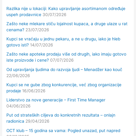
Razlika nije u lokaciji: Kako upravljanje asortimanom određuje
uspeh prodavnice
30/07/2026
Zašto neke mlekare stiču lojalnost kupaca, a druge ulaze u rat
cenama?
23/07/2026
Kupci se vraćaju u jednu pekaru, a ne u drugu, iako je hleb
gotovo isti?
14/07/2026
Zašto neke apoteke prodaju više od drugih, iako imaju gotovo
iste proizvode i cene?
07/07/2026
Od upravljanja ljudima do razvoja ljudi – Menadžer kao kouč
22/06/2026
Kupci se ne gube zbog konkurencije, već zbog organizacije
prodaje
16/06/2026
Liderstvo za nove generacije – First Time Manager
04/06/2026
Put od strateških ciljeva do konkretnih rezultata – onlajn
radionica
29/04/2026
OCT klub – 15 godina sa vama: Pogled unazad, put napred