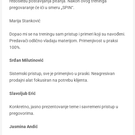
redosledu postavljanja pitanja. Nakon ovog treninga
pregovaranje će ići u smeru „SPIN“.
Marija Stanković
Dopao mi se na treningu sam pristup i primeri koji su navođeni.
Predavači odlično vladaju materijom. Primenjivost u praksi
100%.
Srđan Milutinović
Sistemski pristup, sve je primenjivo u praski. Neagresivan
prodajni alat fokusiran na potrebu klijenta.
Slavoljub Erić
Konkretno, jasno prezentovanje teme i savremeni pristup u
pregovorima.
Jasmina Andić