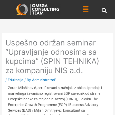
Skip
Menu
to
content
Uspešno održan seminar
“Upravljanje odnosima sa
kupcima” (SPIN TEHNIKA)
za kompaniju NIS a.d.
/
Edukacija
/ By
AdministratorF
Zoran Milašinović, sertifikovani stručnjak iz oblasti prodaje i
marketinga i zvanično registrovani EGP savetnik od strane
Evropske banke za regionalni razvoj (EBRD), u okviru The
Enterprise Growth Programme (EGP) i Business Advisory
Services (BAS) i Miljan Dimitrijević, konsultant sa