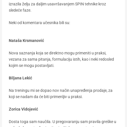
izrazila želju za daljim usavršavanjem SPIN tehnike kroz
sledeće faze.
Neki od komentara učesnika bili su:
Nataša Krsmanović
Nova saznanja koja se direktno mogu primeniti u praksi,
vezana za sama pitanja, formulaciju istih, kao i neki redosled
kojim se mogu postavljati.
Biljana Lekić
Na treningu mi se dopao nov način unapređenja prodaje, za
koji se nadam da će biti primenljiv u praksi.
Zorica Vidojević
Dosta toga sam naučila. U pregovaranju sam pravila greške u