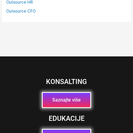
Outsource HR
Outsource CFO
KONSALTING
Saznajte više
EDUKACIJE