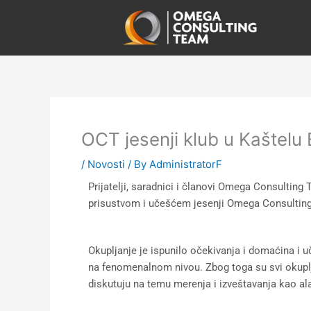
Skip
to
content
OCT jesenji klub u Kaštelu
/
Novosti
/ By
AdministratorF
Prijatelji, saradnici i članovi Omega Consultin
prisustvom i učešćem jesenji Omega Consulting
Okupljanje je ispunilo očekivanja i domaćina i 
na fenomenalnom nivou. Zbog toga su svi okuplje
diskutuju na temu merenja i izveštavanja kao al