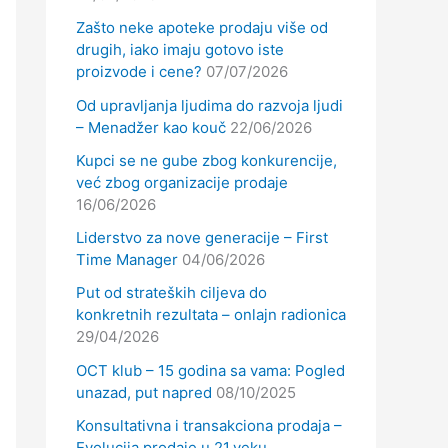
Zašto neke apoteke prodaju više od
drugih, iako imaju gotovo iste
proizvode i cene?
07/07/2026
Od upravljanja ljudima do razvoja ljudi
– Menadžer kao kouč
22/06/2026
Kupci se ne gube zbog konkurencije,
već zbog organizacije prodaje
16/06/2026
Liderstvo za nove generacije – First
Time Manager
04/06/2026
Put od strateških ciljeva do
konkretnih rezultata – onlajn radionica
29/04/2026
OCT klub – 15 godina sa vama: Pogled
unazad, put napred
08/10/2025
Konsultativna i transakciona prodaja –
Evolucija prodaje u 21.veku