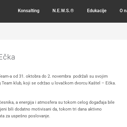
Konsalting
N.E.W.S.®
Edukacije
O 
 Ečka
g Team-a od 31. oktobra do 2. novembra podržali su svojim
 Team klub, koji se održao u lovačkom dvorcu Kaštel – Ečka.
učesnika, a energija i atmosfera su tokom celog događaja bile
ni bili dodatno motivisani da, tokom tri dana aktivno
ata za uspešno poslovanje.