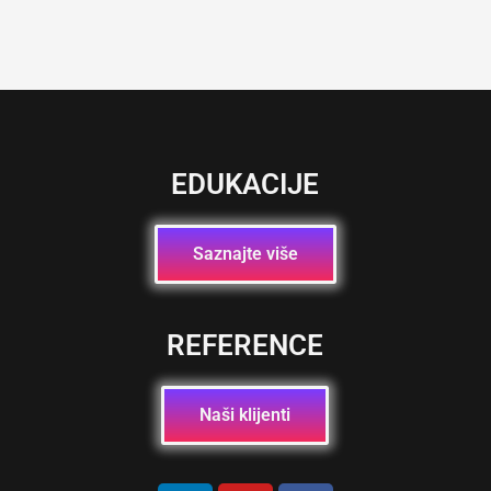
EDUKACIJE
Saznajte više
REFERENCE
Naši klijenti
L
Y
F