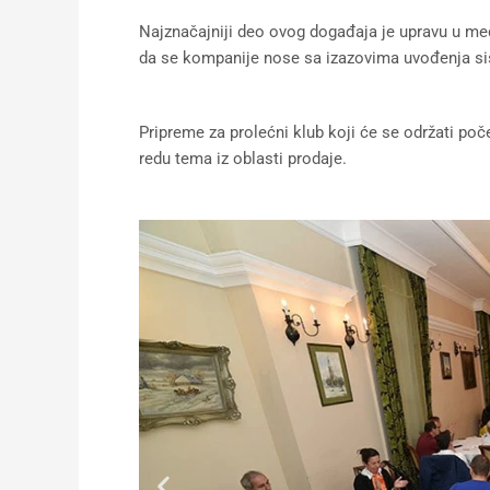
Najznačajniji deo ovog događaja je upravu u me
da se kompanije nose sa izazovima uvođenja si
Pripreme za prolećni klub koji će se održati poč
redu tema iz oblasti prodaje.