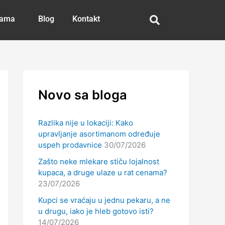
nama
Blog
Kontakt
Novo sa bloga
Razlika nije u lokaciji: Kako
upravljanje asortimanom određuje
uspeh prodavnice
30/07/2026
Zašto neke mlekare stiču lojalnost
kupaca, a druge ulaze u rat cenama?
23/07/2026
Kupci se vraćaju u jednu pekaru, a ne
u drugu, iako je hleb gotovo isti?
14/07/2026