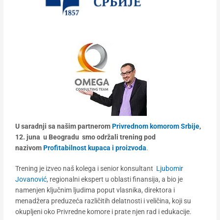
U saradnji sa našim partnerom
Privrednom komorom Srbije
,
12. juna u Beogradu smo održali trening pod
nazivom
Profitabilnost kupaca i proizvoda
.
Trening je izveo naš kolega i senior konsultant
Ljubomir
Jovanović
, regionalni ekspert u oblasti finansija, a bio je
namenjen ključnim ljudima poput vlasnika, direktora i
menadžera preduzeća različitih delatnosti i veličina, koji su
okupljeni oko Privredne komore i prate njen rad i edukacije.