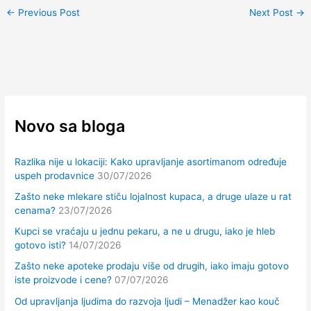
←
Previous Post
Next Post
→
Novo sa bloga
Razlika nije u lokaciji: Kako upravljanje asortimanom određuje
uspeh prodavnice
30/07/2026
Zašto neke mlekare stiču lojalnost kupaca, a druge ulaze u rat
cenama?
23/07/2026
Kupci se vraćaju u jednu pekaru, a ne u drugu, iako je hleb
gotovo isti?
14/07/2026
Zašto neke apoteke prodaju više od drugih, iako imaju gotovo
iste proizvode i cene?
07/07/2026
Od upravljanja ljudima do razvoja ljudi – Menadžer kao kouč