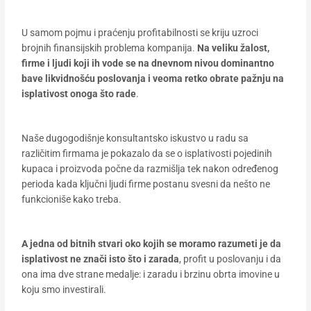
U samom pojmu i praćenju profitabilnosti se kriju uzroci
brojnih finansijskih problema kompanija.
Na veliku žalost,
firme i ljudi koji ih vode se na dnevnom nivou dominantno
bave likvidnošću poslovanja i veoma retko obrate pažnju na
isplativost onoga što rade
.
Naše dugogodišnje konsultantsko iskustvo u radu sa
različitim firmama je pokazalo da se o isplativosti pojedinih
kupaca i proizvoda počne da razmišlja tek nakon određenog
perioda kada ključni ljudi firme postanu svesni da nešto ne
funkcioniše kako treba.
A jedna od bitnih stvari oko kojih se moramo razumeti je da
isplativost ne znači isto što i zarada
, profit u poslovanju i da
ona ima dve strane medalje: i zaradu i brzinu obrta imovine u
koju smo investirali.