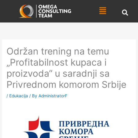
Skip
Menu
to
content
Održan trening na temu
„Profitabilnost kupaca i
proizvoda“ u saradnji sa
Privrednom komorom Srbije
/
Edukacija
/ By
AdministratorF