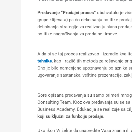
Predavanje “Prodajni proces”
obuhvatalo je viš
grupe klijenata) pa do definisanja politike prod
definisanja strategije za realizaciju plana prodaj
politike nagrađivanja za prodajne timove.
A da bi se taj proces realizovao i izgradio kval
tehnike
, kao i različitih metoda za rešavanje pr
Ono je bilo namenjeno upoznavanju polaznika sa
ugovaranje sastanaka, veštine prezentacije, zaklj
Gore opisana predavanja su samo primeri mnog
Consulting Team. Kroz ova predavanja su se sa
Business Academy. Edukacija se realizuje sa ci
koji su ključni za funkciju prodaje
.
Ukoliko i Vi želite da unapredite Vaša znanja ili