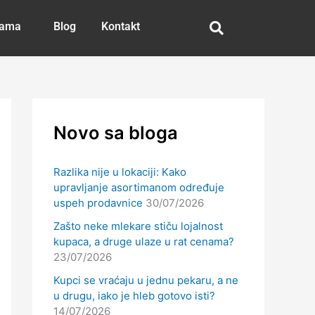
nama
Blog
Kontakt
Novo sa bloga
Razlika nije u lokaciji: Kako
upravljanje asortimanom određuje
uspeh prodavnice
30/07/2026
Zašto neke mlekare stiču lojalnost
kupaca, a druge ulaze u rat cenama?
23/07/2026
Kupci se vraćaju u jednu pekaru, a ne
u drugu, iako je hleb gotovo isti?
14/07/2026