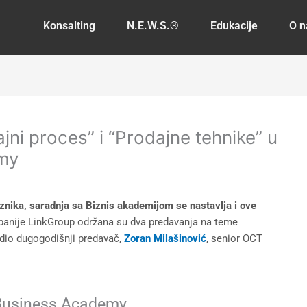
Konsalting
N.E.W.S.®
Edukacije
O 
ni proces” i “Prodajne tehnike” u
my
znika, saradnja sa Biznis akademijom se nastavlja i ove
nije LinkGroup održana su dva predavanja na teme
vodio dugogodišnji predavač,
Zoran Milašinović
, senior OCT
 Business Academy