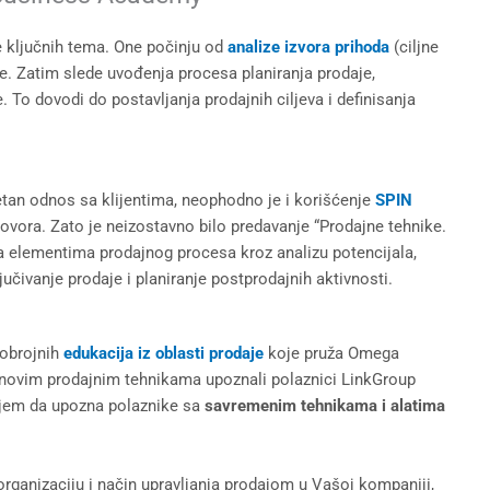
e ključnih tema. One počinju od
analize izvora prihoda
(ciljne
aje. Zatim slede uvođenja procesa planiranja prodaje,
e. To dovodi do postavljanja prodajnih ciljeva i definisanja
itetan odnos sa klijentima, neophodno je i korišćenje
SPIN
igovora. Zato je neizostavno bilo predavanje “Prodajne tehnike.
 elementima prodajnog procesa kroz analizu potencijala,
učivanje prodaje i planiranje postprodajnih aktivnosti.
obrojnih
edukacija iz oblasti prodaje
koje pruža Omega
 novim prodajnim tehnikama upoznali polaznici LinkGroup
ljem da upozna polaznike sa
savremenim tehnikama i alatima
 organizaciju i način upravljanja prodajom u Vašoj kompaniji,