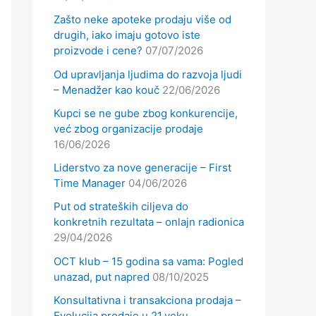
Zašto neke apoteke prodaju više od
drugih, iako imaju gotovo iste
proizvode i cene?
07/07/2026
Od upravljanja ljudima do razvoja ljudi
– Menadžer kao kouč
22/06/2026
Kupci se ne gube zbog konkurencije,
već zbog organizacije prodaje
16/06/2026
Liderstvo za nove generacije – First
Time Manager
04/06/2026
Put od strateških ciljeva do
konkretnih rezultata – onlajn radionica
29/04/2026
OCT klub – 15 godina sa vama: Pogled
unazad, put napred
08/10/2025
Konsultativna i transakciona prodaja –
Evolucija prodaje u 21.veku