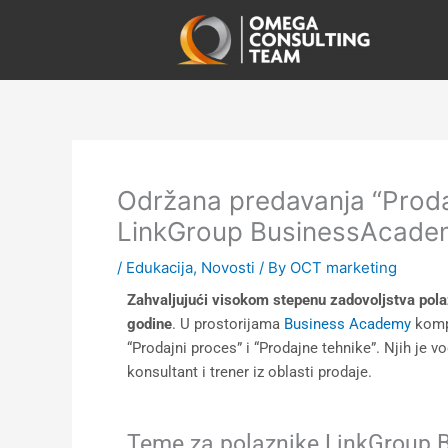
Skip
to
content
Održana predavanja “Prodaj
LinkGroup BusinessAcade
/
Edukacija
,
Novosti
/ By
OCT marketing
Zahvaljujući visokom stepenu zadovoljstva pola
godine
. U prostorijama
Business Academy
kompa
“Prodajni proces” i “Prodajne tehnike”. Njih je 
konsultant i trener iz oblasti prodaje.
Teme za polaznike LinkGroup