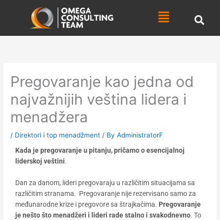
Skip
Menu
to
content
Pregovaranje kao jedna od
najvažnijih veština lidera i
menadžera
/
Direktori i top menadžment
/ By
AdministratorF
Kada je pregovaranje u pitanju, pričamo o esencijalnoj
liderskoj veštini
.
Dan za danom, lideri pregovaraju u različitim situacijama sa
različitim stranama. Pregovaranje nije rezervisano samo za
međunarodne krize i pregovore sa štrajkačima.
Pregovaranje
je nešto što menadžeri i lideri rade stalno i svakodnevno
. To