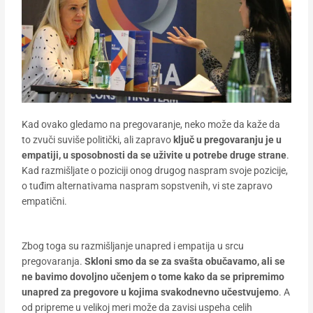
Kad ovako gledamo na pregovaranje, neko može da kaže da
to zvuči suviše politički, ali zapravo
ključ u pregovaranju je u
empatiji, u sposobnosti da se uživite u potrebe druge strane
.
Kad razmišljate o poziciji onog drugog naspram svoje pozicije,
o tuđim alternativama naspram sopstvenih, vi ste zapravo
empatični.
Zbog toga su razmišljanje unapred i empatija u srcu
pregovaranja.
Skloni smo da se za svašta obučavamo, ali se
ne bavimo dovoljno učenjem o tome kako da se pripremimo
unapred za pregovore u kojima svakodnevno učestvujemo
. A
od pripreme u velikoj meri može da zavisi uspeha celih