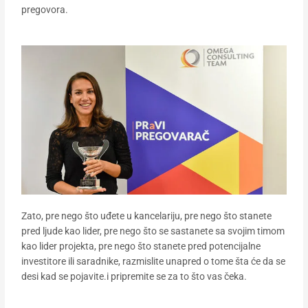
pregovora.
Zato, pre nego što uđete u kancelariju, pre nego što stanete
pred ljude kao lider, pre nego što se sastanete sa svojim timom
kao lider projekta, pre nego što stanete pred potencijalne
investitore ili saradnike, razmislite unapred o tome šta će da se
desi kad se pojavite.i pripremite se za to što vas čeka.