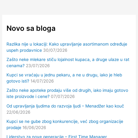
Novo sa bloga
Razlika nije u lokaciji: Kako upravljanje asortimanom određuje
uspeh prodavnice
30/07/2026
Zašto neke mlekare stiču lojalnost kupaca, a druge ulaze u rat
cenama?
23/07/2026
Kupci se vraćaju u jednu pekaru, a ne u drugu, iako je hleb
gotovo isti?
14/07/2026
Zašto neke apoteke prodaju više od drugih, iako imaju gotovo
iste proizvode i cene?
07/07/2026
Od upravljanja ljudima do razvoja ljudi – Menadžer kao kouč
22/06/2026
Kupci se ne gube zbog konkurencije, već zbog organizacije
prodaje
16/06/2026
Liderstvo za nove generacije – First Time Manager