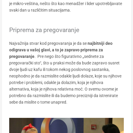
je mikro-veština, nešto što kao menadžer i lider upotrebljavate
svaki dan u različitim situacijama.
Priprema za pregovaranje
Najvažnija stvar kod pregovaranja je da se
najbitniji deo
odigrava u vašoj glavi, a to je zapravo priprema za
pregovaranje
. Pre nego što figurativno „sednete za
pregovarački sto“, što u praksi može da bude zapravo susret
dvoje ljudi uz kafu ili tokom nekog poslovnog sastanka,
neophodno je da razmislite odakle ljudi dolaze, koje su njihove
potrebe i problemi, odakle ja dolazim, koja je njihova
alternativa, koja je njihova relativna moć. O svemu ovome je
potrebno da razmislite ili da budemo precizniji da istrenirate
sebe da mislite o tome unapred.