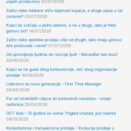
uspeh prodavnice
30/07/2026
Zašto neke mlekare stiču lojalnost kupaca, a druge ulaze u rat
cenama?
23/07/2026
Kupci se vraćaju u jednu pekaru, a ne u drugu, iako je hleb
gotovo isti?
14/07/2026
Zašto neke apoteke prodaju više od drugih, iako imaju gotovo
iste proizvode i cene?
07/07/2026
Od upravljanja ljudima do razvoja ljudi – Menadžer kao kouč
22/06/2026
Kupci se ne gube zbog konkurencije, već zbog organizacije
prodaje
16/06/2026
Liderstvo za nove generacije – First Time Manager
04/06/2026
Put od strateških ciljeva do konkretnih rezultata – onlajn
radionica
29/04/2026
OCT klub – 15 godina sa vama: Pogled unazad, put napred
08/10/2025
Konsultativna i transakciona prodaja – Evolucija prodaje u