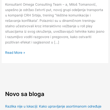
rešavanja
Konsultant Omega Consulting Team – a, Miloš Tomanović,
konflikata”
uspešno je održao četvrti put, novoj grupi odeljenja transporta
za
u kompaniji CRH Srbija, trening “Veštine komunikacije i
kompaniju
rešavanja konflikata“. Polaznici su u dinamičnom treningu
CRH
stalno učestvovali kroz interaktivno vežbanje u roll play
Srbija
situacijama iz svog okruženja, uvežbavajući tehnike kako jasno
i razumljivo voditi razgovore i pregovore, kako ostvariti
pozitivan efekat i saglasnost u […]
Read More »
Novo sa bloga
Razlika nije u lokaciji: Kako upravljanje asortimanom određuje