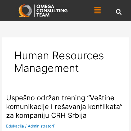
Skip
Menu
to
content
Human Resources
Management
Uspešno održan trening “Veštine
Uspešno
održan
komunikacije i rešavanja konflikata”
trening
za kompaniju CRH Srbija
“Veštine
komunikacije
Edukacija
/
AdministratorF
i