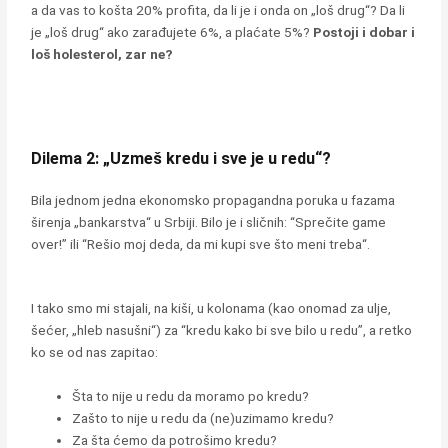
a da vas to košta 20% profita, da li je i onda on „loš drug“? Da li
je „loš drug“ ako zarađujete 6%, a plaćate 5%?
Postoji i dobar i
loš holesterol, zar ne?
Dilema 2: „Uzmeš kredu i sve je u redu“?
Bila jednom jedna ekonomsko propagandna poruka u fazama
širenja „bankarstva“ u Srbiji. Bilo je i sličnih: “Sprečite game
over!” ili “Rešio moj deda, da mi kupi sve što meni treba“.
I tako smo mi stajali, na kiši, u kolonama (kao onomad za ulje,
šećer, „hleb nasušni“) za “kredu kako bi sve bilo u redu”, a retko
ko se od nas zapitao:
Šta to nije u redu da moramo po kredu?
Zašto to nije u redu da (ne)uzimamo kredu?
Za šta ćemo da potrošimo kredu?