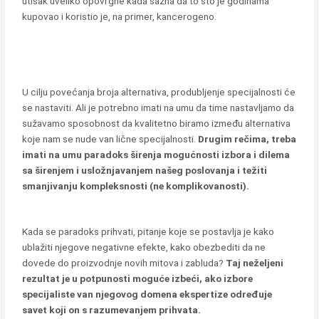
utisak uveliko opovrgne kada sazna da to što je godinama
kupovao i koristio je, na primer, kancerogeno.
U cilju povećanja broja alternativa, produbljenje specijalnosti će
se nastaviti. Ali je potrebno imati na umu da time nastavljamo da
sužavamo sposobnost da kvalitetno biramo između alternativa
koje nam se nude van lične specijalnosti.
Drugim rečima, treba
imati na umu paradoks širenja mogućnosti izbora i dilema
sa širenjem i usložnjavanjem našeg poslovanja i težiti
smanjivanju kompleksnosti (ne komplikovanosti)
.
Kada se paradoks prihvati, pitanje koje se postavlja je kako
ublažiti njegove negativne efekte, kako obezbediti da ne
dovede do proizvodnje novih mitova i zabluda?
Taj neželjeni
rezultat je u potpunosti moguće izbeći, ako izbore
specijaliste van njegovog domena ekspertize određuje
savet koji on s razumevanjem prihvata
.