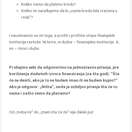
Koliko ćemo da platimo kredu?
Koliko mi zarađujemo da bi „uzeta kreda bila vraćena u
reda“?
I nauzimasmo se mi toga, a profiti i profitne stope finanijskih
institucija rastoše. Ni krive, ni dužne – finansijske institucije. A,
mi – i krivi i dužni.
Probajmo sebi da odgovorimo na jednostavno pitanje, pre
korišćenja dodatnih izvora finansiranja (za šta god): “Šta
će se desiti, ako ja to ne budem imao ili ne budem kupio?“
Ako je odgovor: „Ništa“, onda je ozbiljno pitanje šta će to
nama i zašto ćemo da plaćamo?
Od „treba mi“ do „znam šta će mi“ nije dalek put.