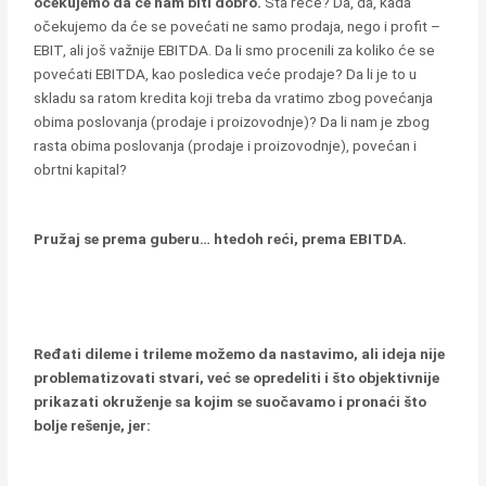
očekujemo da će nam biti dobro.
Šta reče? Da, da, kada
očekujemo da će se povećati ne samo prodaja, nego i profit –
EBIT, ali još važnije EBITDA. Da li smo procenili za koliko će se
povećati EBITDA, kao posledica veće prodaje? Da li je to u
skladu sa ratom kredita koji treba da vratimo zbog povećanja
obima poslovanja (prodaje i proizovodnje)? Da li nam je zbog
rasta obima poslovanja (prodaje i proizovodnje), povećan i
obrtni kapital?
Pružaj se prema guberu… htedoh reći, prema EBITDA.
Ređati dileme i trileme možemo da nastavimo, ali ideja nije
problematizovati stvari, već se opredeliti i što objektivnije
prikazati okruženje sa kojim se suočavamo i pronaći što
bolje rešenje, jer: