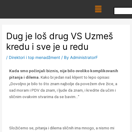
Skip
Menu
to
content
Dug je loš drug VS Uzmeš
kredu i sve je u redu
/
Direktori i top menadžment
/ By
AdministratorF
Kada smo počinjali biznis, nije bilo ovoliko komplikovanih
pitanja i dilema
.
Kako bi jedan naš klijent to lepo opisao:
„Dovoljno je bilo to što znam najbolje da povežem dve žice, a
sad moram i PDV da znam, i ljude da znam, i kredite da učim i
sličnim ovakvim stvarima da se bavim…“
Složićemo se, pitanja i dilema sličnih ima mnogo, a nismo mi