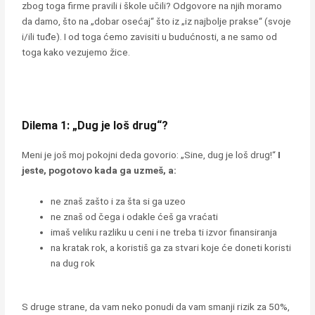
zbog toga firme pravili i škole učili? Odgovore na njih moramo
da damo, što na „dobar osećaj“ što iz „iz najbolje prakse“ (svoje
i/ili tuđe). I od toga ćemo zavisiti u budućnosti, a ne samo od
toga kako vezujemo žice.
Dilema 1: „Dug je loš drug“?
Meni je još moj pokojni deda govorio: „Sine, dug je loš drug!“
I
jeste, pogotovo kada ga uzmeš, a:
ne znaš zašto i za šta si ga uzeo
ne znaš od čega i odakle ćeš ga vraćati
imaš veliku razliku u ceni i ne treba ti izvor finansiranja
na kratak rok, a koristiš ga za stvari koje će doneti koristi
na dug rok
S druge strane, da vam neko ponudi da vam smanji rizik za 50%,