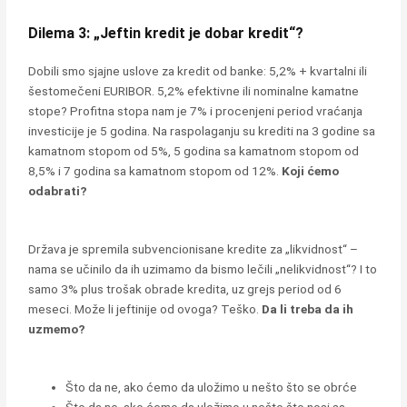
Dilema 3: „Jeftin kredit je dobar kredit“?
Dobili smo sjajne uslove za kredit od banke: 5,2% + kvartalni ili
šestomečeni EURIBOR. 5,2% efektivne ili nominalne kamatne
stope? Profitna stopa nam je 7% i procenjeni period vraćanja
investicije je 5 godina. Na raspolaganju su krediti na 3 godine sa
kamatnom stopom od 5%, 5 godina sa kamatnom stopom od
8,5% i 7 godina sa kamatnom stopom od 12%.
Koji ćemo
odabrati?
Država je spremila subvencionisane kredite za „likvidnost“ –
nama se učinilo da ih uzimamo da bismo lečili „nelikvidnost“? I to
samo 3% plus trošak obrade kredita, uz grejs period od 6
meseci. Može li jeftinije od ovoga? Teško.
Da li treba da ih
uzmemo?
Što da ne, ako ćemo da uložimo u nešto što se obrće
Što da ne, ako ćemo da uložimo u nešto što nosi sa