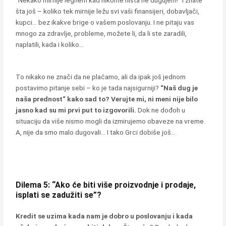
“Nekako mirnije legnem kad nikome ništa ne dugujem!“ I znate
šta još – koliko tek mirnije ležu svi vaši finansijeri, dobavljači,
kupci… bez ikakve brige o vašem poslovanju. I ne pitaju vas
mnogo za zdravlje, probleme, možete li, da li ste zaradili,
naplatili, kada i koliko…
To nikako ne znači da ne plaćamo, ali da ipak još jednom
postavimo pitanje sebi – ko je tada najsigurniji?
“Naš dug je
naša prednost“ kako sad to? Verujte mi, ni meni nije bilo
jasno kad su mi prvi put to izgovorili.
Dok ne dođoh u
situaciju da više nismo mogli da izmirujemo obaveze na vreme.
A, nije da smo malo dugovali… I tako Grci dobiše još…
Dilema 5: “Ako će biti više proizvodnje i prodaje,
isplati se zadužiti se”?
Kredit se uzima kada nam je dobro u poslovanju i kada