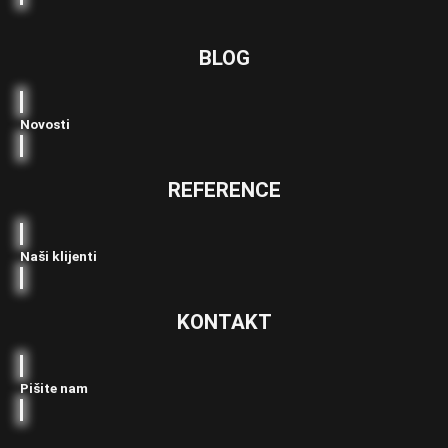
BLOG
Novosti
REFERENCE
Naši klijenti
KONTAKT
Pišite nam
Linkedin
Youtube
Facebook