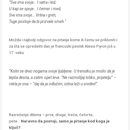
“Sve ima svoje… I vatra i led,
U kap se spoje… I čemer i med,
Sve ima svoje… Vrlina i greh,
Tuge postoje da bi prizvale smeh.“
Možda i najbolji odgovor na pitanje kome ili čemu se prikloniti i
za šta se opredeliti dao je francuski pesnik Alexis Pyron još u
17. veku:
“Kolin se divio nogama svoje ljubljene. U trenutku je mislio da je
lepša desna, a zatim opet leva. “Ne razmišljaj toliko, prijatelju“ –
rekla je ona – “daj da ja odlučim; istina leži u sredini!“
Razrešenje dilema – prve, druge, treće, četvrte,
pete…
Naravno da postoji, samo je pitanje kod koga je
ključ?