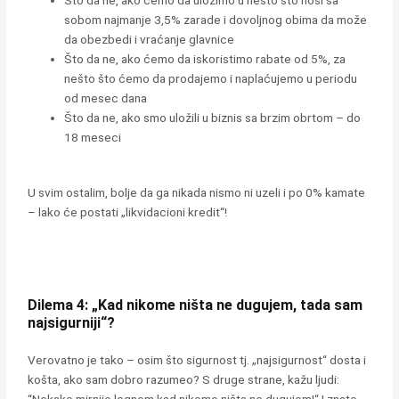
sobom najmanje 3,5% zarade i dovoljnog obima da može
da obezbedi i vraćanje glavnice
Što da ne, ako ćemo da iskoristimo rabate od 5%, za
nešto što ćemo da prodajemo i naplaćujemo u periodu
od mesec dana
Što da ne, ako smo uložili u biznis sa brzim obrtom – do
18 meseci
U svim ostalim, bolje da ga nikada nismo ni uzeli i po 0% kamate
– lako će postati „likvidacioni kredit“!
Dilema 4: „Kad nikome ništa ne dugujem, tada sam
najsigurniji“?
Verovatno je tako – osim što sigurnost tj. „najsigurnost“ dosta i
košta, ako sam dobro razumeo? S druge strane, kažu ljudi: