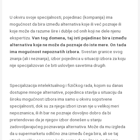
U okviru svoje specijalnosti, pojedinac (kompanija) ima
mogućnost da bira između alternativa koje ili već poznaje ili
koje može da razume šire i dublje od onih koji ne dele njenu
ekspertizu.
Van tog domena, taj isti pojedinac bira između
alternativa koje ne može da poznaje do iste mere. On tada
ima mogućnost nepoznatih izbora
.
Svestan granice svog
znanja (ali i neznanja), izbor pojedinca u situaciji izbora za koju
nije specijalizovan će biti uslovljen savetima drugih.
Specijalizacija intelektualnog i fizičkog rada, kojom su danas
dostupne mnoge alternative, pojedinca stavlja u situaciju da
široku mogućnost izbora ima samo u okviru sopstvene
specijalnosti, dok su za njega izbori izvan nje u velikoj meri
nepoznanica, ili ih bar ne poznaje dovoljno dobro da bi
pretendovao da je njegov izbor donešen u stanju
zadovoljavajućeg poznavanja alternativa. Može da mu izgleda
da u supermarketu odlično zna između čega bira, ali se taj