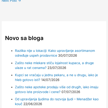
Next Post
→
Novo sa bloga
Razlika nije u lokaciji: Kako upravljanje asortimanom
određuje uspeh prodavnice
30/07/2026
Zašto neke mlekare stiču lojalnost kupaca, a druge
ulaze u rat cenama?
23/07/2026
Kupci se vraćaju u jednu pekaru, a ne u drugu, iako je
hleb gotovo isti?
14/07/2026
Zašto neke apoteke prodaju više od drugih, iako imaju
gotovo iste proizvode i cene?
07/07/2026
Od upravljanja ljudima do razvoja ljudi – Menadžer kao
kouč
22/06/2026