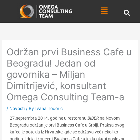
Skip
Menu
to
content
Održan prvi Business Cafe u
Beogradu! Jedan od
govornika – Miljan
Dimitrijević, konsultant
Omega Consulting Team-a
/
Novosti
/ By
Ivana Todoric
27.septembra 2014. godine u restoranu
BIBER
na Novom
Beogradu održan je prvi Business Cafe u Srbiji. Praksa ovog
kafea je potekla iz Hrvatske, gde se održava već nekoliko
godina. Ideja i koncept Business Cafe-a je da okupi poslovne