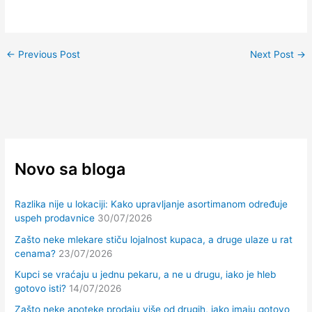
←
Previous Post
Next Post
→
Novo sa bloga
Razlika nije u lokaciji: Kako upravljanje asortimanom određuje
uspeh prodavnice
30/07/2026
Zašto neke mlekare stiču lojalnost kupaca, a druge ulaze u rat
cenama?
23/07/2026
Kupci se vraćaju u jednu pekaru, a ne u drugu, iako je hleb
gotovo isti?
14/07/2026
Zašto neke apoteke prodaju više od drugih, iako imaju gotovo