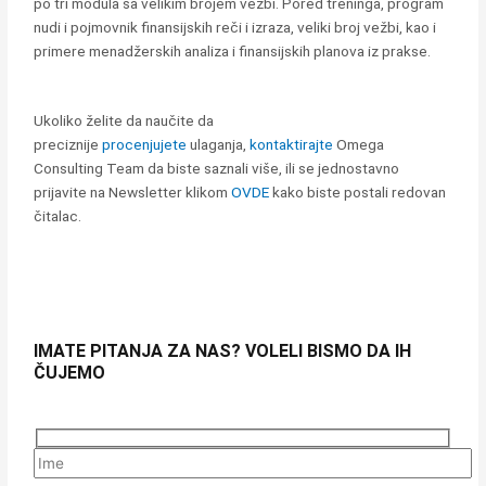
po tri modula sa velikim brojem vežbi. Pored treninga, program
nudi i pojmovnik finansijskih reči i izraza, veliki broj vežbi, kao i
primere menadžerskih analiza i finansijskih planova iz prakse.
Ukoliko želite da naučite da
preciznije
procenjujete
ulaganja,
kontaktirajte
Omega
Consulting Team da biste saznali više, ili se jednostavno
prijavite na Newsletter klikom
OVDE
kako biste postali redovan
čitalac.
IMATE PITANJA ZA NAS? VOLELI BISMO DA IH
ČUJEMO