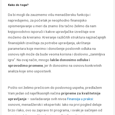
Kako do toga?
Da bi mogli da zauzmemo višu menadžersku funkciju i
napredujemo, za početak je neophodno finansijsko
opismenjavanje u meri da znamo šta tačno želimo da nam
knjigovodstvo isporuči i kakve upravljačke izveštaje sve
možemo da kreiramo. Kreiranje različitih struktura najznačajnijih
finansijskih izveštaja za potrebe upravljanja, ukrštanje
parametara koje merimo i donošenje poslovnih odluka na
osnovu njih može da bude veoma korisna i doslovno „zanimljiva
igra“. Na ovaj način, mnogo
lakše donosimo odluke i
sprovodimo promene
, jer ih donosimo na osnovu konkretnih
analiza koje smo uspostavili.
Pošto svi želimo prečicom do poslovnog uspeha, predlažem
Vam jedan od najefikasnijih načina
pripreme za kvalitetnije
upravljanje
– savladavanje svih nivoa
Finansija u praksi
:
osnovni, menadžerski i ekspertski. Iako na prvi pogled deluje
brzo i lako, ovo su zapravo tri programa, i svaki je sačinjen od