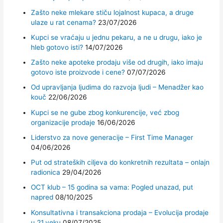
Zašto neke mlekare stiču lojalnost kupaca, a druge
ulaze u rat cenama?
23/07/2026
Kupci se vraćaju u jednu pekaru, a ne u drugu, iako je
hleb gotovo isti?
14/07/2026
Zašto neke apoteke prodaju više od drugih, iako imaju
gotovo iste proizvode i cene?
07/07/2026
Od upravljanja ljudima do razvoja ljudi – Menadžer kao
kouč
22/06/2026
Kupci se ne gube zbog konkurencije, već zbog
organizacije prodaje
16/06/2026
Liderstvo za nove generacije – First Time Manager
04/06/2026
Put od strateških ciljeva do konkretnih rezultata – onlajn
radionica
29/04/2026
OCT klub – 15 godina sa vama: Pogled unazad, put
napred
08/10/2025
Konsultativna i transakciona prodaja – Evolucija prodaje
u 21.veku
08/07/2025