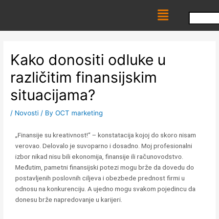
Skip
Menu
to
content
Kako donositi odluke u
različitim finansijskim
situacijama?
/
Novosti
/ By
OCT marketing
„Finansije su kreativnost!“ – konstatacija kojoj do skoro nisam
verovao. Delovalo je suvoparno i dosadno. Moj profesionalni
izbor nikad nisu bili ekonomija, finansije ili računovodstvo.
Međutim, pametni finansijski potezi mogu brže da dovedu do
postavljenih poslovnih ciljeva i obezbede prednost firmi u
odnosu na konkurenciju. A ujedno mogu svakom pojedincu da
donesu brže napredovanje u karijeri.