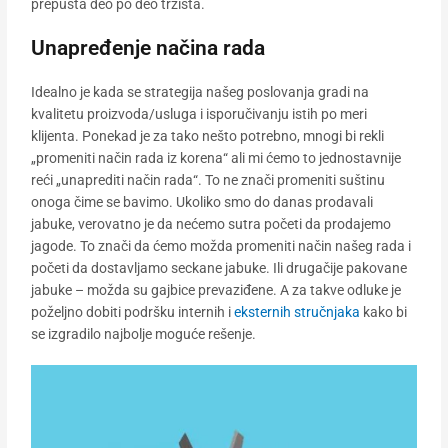
prepušta deo po deo tržišta.
Unapređenje načina rada
Idealno je kada se strategija našeg poslovanja gradi na
kvalitetu proizvoda/usluga i isporučivanju istih po meri
klijenta. Ponekad je za tako nešto potrebno, mnogi bi rekli
„promeniti način rada iz korena“ ali mi ćemo to jednostavnije
reći „unaprediti način rada“. To ne znači promeniti suštinu
onoga čime se bavimo. Ukoliko smo do danas prodavali
jabuke, verovatno je da nećemo sutra početi da prodajemo
jagode. To znači da ćemo možda promeniti način našeg rada i
početi da dostavljamo seckane jabuke. Ili drugačije pakovane
jabuke – možda su gajbice prevaziđene. A za takve odluke je
poželjno dobiti podršku internih i
eksternih stručnjaka
kako bi
se izgradilo najbolje moguće rešenje.