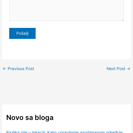
←
Previous Post
Next Post
→
Novo sa bloga
Razlika nije u lokaciji: Kako upravljanje asortimanom određuje