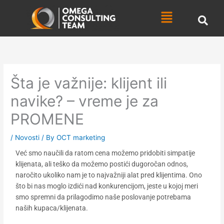
Skip
Menu
to
content
Šta je važnije: klijent ili
navike? – vreme je za
PROMENE
/
Novosti
/ By
OCT marketing
Već smo naučili da ratom cena možemo pridobiti simpatije
klijenata, ali teško da možemo postići dugoročan odnos,
naročito ukoliko nam je to najvažniji alat pred klijentima. Ono
što bi nas moglo izdići nad konkurencijom, jeste u kojoj meri
smo spremni da prilagodimo naše poslovanje potrebama
naših kupaca/klijenata.