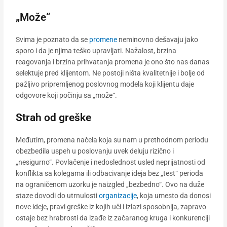
„Može“
Svima je poznato da se
promene
neminovno dešavaju jako
sporo i da je njima teško upravljati. Nažalost, brzina
reagovanja i brzina prihvatanja promena je ono što nas danas
selektuje pred klijentom. Ne postoji ništa kvalitetnije i bolje od
pažljivo pripremljenog poslovnog modela koji klijentu daje
odgovore koji počinju sa „može“.
Strah od greške
Međutim, promena načela koja su nam u prethodnom periodu
obezbedila uspeh u poslovanju uvek deluju rizično i
„nesigurno“. Povlačenje i nedoslednost usled neprijatnosti od
konflikta sa kolegama ili odbacivanje ideja bez „test“ perioda
na ograničenom uzorku je naizgled „bezbedno“. Ovo na duže
staze dovodi do utrnulosti
organizacije
, koja umesto da donosi
nove ideje, pravi greške iz kojih uči i izlazi sposobnija, zapravo
ostaje bez hrabrosti da izađe iz začaranog kruga i konkurenciji