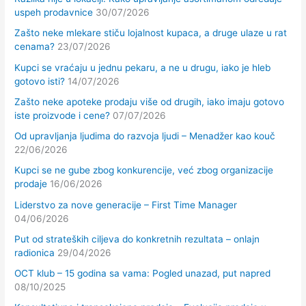
uspeh prodavnice
30/07/2026
Zašto neke mlekare stiču lojalnost kupaca, a druge ulaze u rat
cenama?
23/07/2026
Kupci se vraćaju u jednu pekaru, a ne u drugu, iako je hleb
gotovo isti?
14/07/2026
Zašto neke apoteke prodaju više od drugih, iako imaju gotovo
iste proizvode i cene?
07/07/2026
Od upravljanja ljudima do razvoja ljudi – Menadžer kao kouč
22/06/2026
Kupci se ne gube zbog konkurencije, već zbog organizacije
prodaje
16/06/2026
Liderstvo za nove generacije – First Time Manager
04/06/2026
Put od strateških ciljeva do konkretnih rezultata – onlajn
radionica
29/04/2026
OCT klub – 15 godina sa vama: Pogled unazad, put napred
08/10/2025