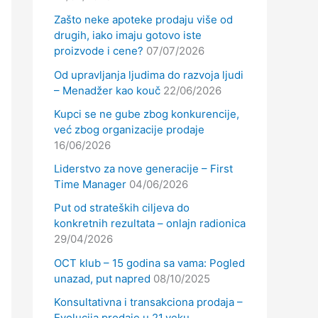
Zašto neke apoteke prodaju više od
drugih, iako imaju gotovo iste
proizvode i cene?
07/07/2026
Od upravljanja ljudima do razvoja ljudi
– Menadžer kao kouč
22/06/2026
Kupci se ne gube zbog konkurencije,
već zbog organizacije prodaje
16/06/2026
Liderstvo za nove generacije – First
Time Manager
04/06/2026
Put od strateških ciljeva do
konkretnih rezultata – onlajn radionica
29/04/2026
OCT klub – 15 godina sa vama: Pogled
unazad, put napred
08/10/2025
Konsultativna i transakciona prodaja –
Evolucija prodaje u 21.veku