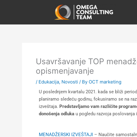
Skip
to
content
Usavršavanje TOP menadžer
opismenjavanje
/
Edukacija
,
Novosti
/ By
OCT marketing
U poslednjem kvartalu 2021. kada se bliži perio
planiramo sledeću godinu, fokusiramo se na raz
izveštaja.
Predstavljamo vam različite programe
donošenja odluka
u pogledu razvoja poslovanja i
MENADŽERSKI IZVEŠTAJI
– Naučite samostalno