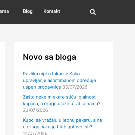
nama
Blog
Kontakt
Novo sa bloga
Razlika nije u lokaciji: Kako
upravljanje asortimanom određuje
uspeh prodavnice
30/07/2026
Zašto neke mlekare stiču lojalnost
kupaca, a druge ulaze u rat cenama?
23/07/2026
Kupci se vraćaju u jednu pekaru, a ne
u drugu, iako je hleb gotovo isti?
14/07/2026