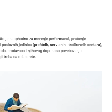
 što je neophodno za
merenje performansi, praćenje
 poslovnih jedinica (profitnih, servisnih i troškovnih centara),
oda, prodavaca i njihovog doprinosa povećavanju ili
ji treba da odaberete.