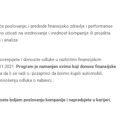
e poslovanje, i predvide finansijsko zdravlje i performanse
no uticati na vrednovanje i vrednost kompanije ili projekta.
 i analiza.
cenjujete i donosite odluke u različitim finansijskim
.11.2021.
Program je namenjen svima koji donose finansijske
ra da li se radi o: pozajmici da bismo kupili automobil,
 donošenju odluka o nabavci…
sete boljem poslovanju kompanije i napredujete u karijeri
,