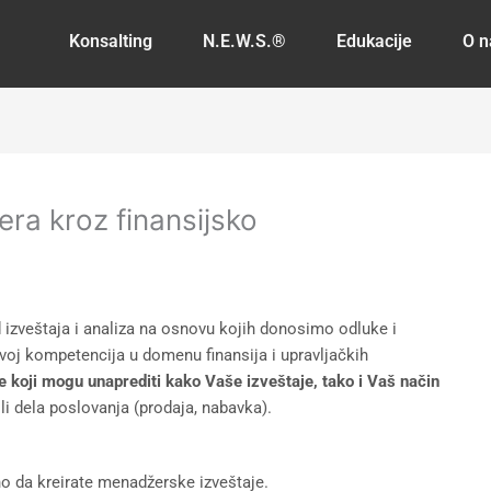
Konsalting
N.E.W.S.®
Edukacije
O 
a kroz finansijsko
d izveštaja i analiza na osnovu kojih donosimo odluke i
voj kompetencija u domenu finansija i upravljačkih
 koji mogu unaprediti kako Vaše izveštaje, tako i Vaš način
li dela poslovanja (prodaja, nabavka).
 da kreirate menadžerske izveštaje.