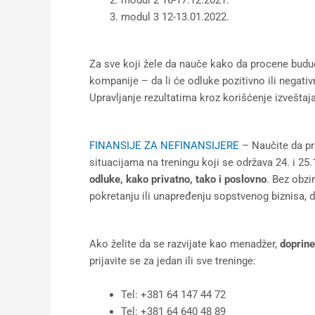
modul 2 16-17.12.2021.
modul 3 12-13.01.2022.
Za sve koji žele da nauče kako da procene buduć
kompanije – da li će odluke pozitivno ili negativ
Upravljanje rezultatima kroz korišćenje izveštaja
FINANSIJE ZA NEFINANSIJERE
– Naučite da pro
situacijama na treningu koji se održava 24. i 25
odluke, kako privatno, tako i poslovno
. Bez obzi
pokretanju ili unapređenju sopstvenog biznisa,
Ako želite da se razvijate kao menadžer,
doprine
prijavite se za jedan ili sve treninge:
Tel: +381 64 147 44 72
Tel: +381 64 640 48 89