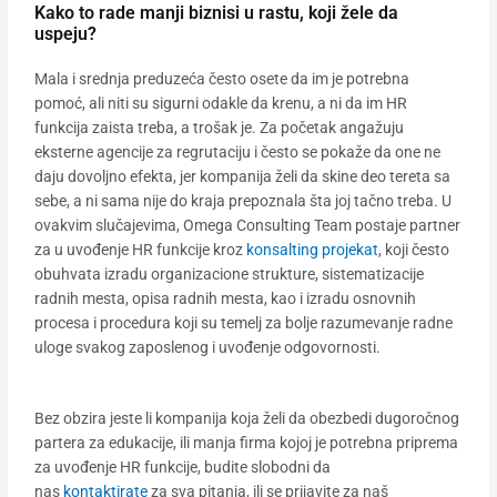
Kako to rade manji biznisi u rastu, koji žele da
uspeju?
Mala i srednja preduzeća često osete da im je potrebna
pomoć, ali niti su sigurni odakle da krenu, a ni da im HR
funkcija zaista treba, a trošak je. Za početak angažuju
eksterne agencije za regrutaciju i često se pokaže da one ne
daju dovoljno efekta, jer kompanija želi da skine deo tereta sa
sebe, a ni sama nije do kraja prepoznala šta joj tačno treba. U
ovakvim slučajevima, Omega Consulting Team postaje partner
za u uvođenje HR funkcije kroz
konsalting projekat
, koji često
obuhvata izradu organizacione strukture, sistematizacije
radnih mesta, opisa radnih mesta, kao i izradu osnovnih
procesa i procedura koji su temelj za bolje razumevanje radne
uloge svakog zaposlenog i uvođenje odgovornosti.
Bez obzira jeste li kompanija koja želi da obezbedi dugoročnog
partera za edukacije, ili manja firma kojoj je potrebna priprema
za uvođenje HR funkcije, budite slobodni da
nas
kontaktirate
za sva pitanja, ili se prijavite za naš