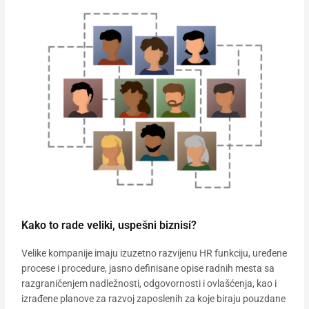
Kako to rade veliki, uspešni biznisi?
Velike kompanije imaju izuzetno razvijenu HR funkciju, uređene
procese i procedure, jasno definisane opise radnih mesta sa
razgraničenjem nadležnosti, odgovornosti i ovlašćenja, kao i
izrađene planove za razvoj zaposlenih za koje biraju pouzdane