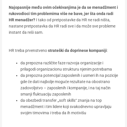
Najopasnije među ovim očekivanjima je da se menadžment i
rukovodioci tim problemima više ne bave, jer šta onda radi
HR menadžer?
I tako od pretpostavke da HR ne radi ništa,
nastane pretpostavka da HR radi sve i da može sve probleme
instant da reši sam.
HR treba prvenstveno
strateški da doprinese kompaniji
:
da prepozna različite faze razvoja organizacije i
prilagodi organizacionu strukturu njenim potrebama
da prepozna potencijal zaposlenih i usmeri ih na pozicije
gde će dati najbolje moguće rezultate na obostrano
zadovoljstvo – zaposlenih i kompanije, i na taj način
smanji fluktuaciju zaposlenih
da obezbedi transfer „soft skills“ znanja na top
menadžment i tim lidere koji svakodnevno upravljaju
svojim timovima i treba da ih motivišu