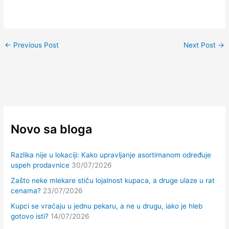
←
Previous Post
Next Post
→
Novo sa bloga
Razlika nije u lokaciji: Kako upravljanje asortimanom određuje
uspeh prodavnice
30/07/2026
Zašto neke mlekare stiču lojalnost kupaca, a druge ulaze u rat
cenama?
23/07/2026
Kupci se vraćaju u jednu pekaru, a ne u drugu, iako je hleb
gotovo isti?
14/07/2026