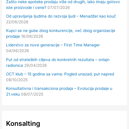
Zašto neke apoteke prodaju više od drugih, iako imaju gotovo
iste proizvode i cene?
07/07/2026
Od upravljanja ljudima do razvoja ljudi – Menadžer kao kouč
22/06/2026
Kupci se ne gube zbog konkurencije, već zbog organizacije
prodaje
16/06/2026
Liderstvo za nove generacije – First Time Manager
04/06/2026
Put od strateških ciljeva do konkretnih rezultata – onlajn
radionica
29/04/2026
OCT klub – 15 godina sa vama: Pogled unazad, put napred
08/10/2025
Konsultativna i transakciona prodaja – Evolucija prodaje u
21.veku
08/07/2025
Konsalting