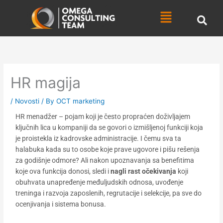
Skip
Menu
to
content
HR magija
/
Novosti
/ By
OCT marketing
HR menadžer – pojam koji je često propraćen doživljajem
ključnih lica u kompaniji da se govori o izmišljenoj funkciji koja
je proistekla iz kadrovske administracije. I čemu sva ta
halabuka kada su to osobe koje prave ugovore i pišu rešenja
za godišnje odmore? Ali nakon upoznavanja sa benefitima
koje ova funkcija donosi, sledi i
nagli rast očekivanja
koji
obuhvata unapređenje međuljudskih odnosa, uvođenje
treninga i razvoja zaposlenih, regrutacije i selekcije, pa sve do
ocenjivanja i sistema bonusa.