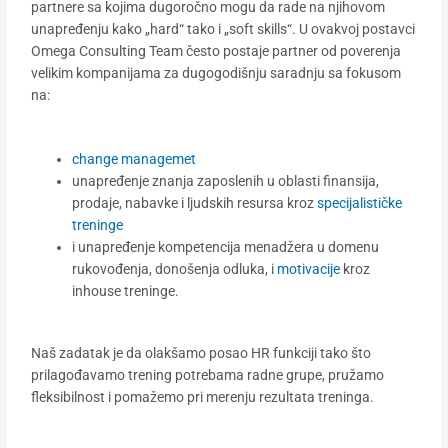
partnere sa kojima dugoročno mogu da rade na njihovom
unapređenju kako „hard“ tako i „soft skills“. U ovakvoj postavci
Omega Consulting Team često postaje partner od poverenja
velikim kompanijama za dugogodišnju saradnju sa fokusom
na:
change managemet
unapređenje znanja zaposlenih u oblasti finansija,
prodaje, nabavke i ljudskih resursa kroz
specijalističke
treninge
i unapređenje kompetencija menadžera u domenu
rukovođenja, donošenja odluka, i
motivacije
kroz
inhouse treninge.
Naš zadatak je da olakšamo posao HR funkciji tako što
prilagođavamo trening potrebama radne grupe, pružamo
fleksibilnost i pomažemo pri merenju rezultata treninga.