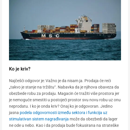
Ko je kriv?
Najčešći odgovor je: Važno je da nisam ja. Prodaja će reći
„takvo je stanje na tržištu“. Nabavka da je njihova obaveza da
obezbede robu za prodaju. Magacin će tražiti više prostora jer
je nemoguće smestiti u postojeći prostor svu novu robu uz onu
neprodatu. I ko je onda kriv? Onaj ko je odgovoran. Jedino
jasna
podela odgovornosti između sektora i funkcija uz
stimulativan sistem nagrađivanja
može da obezbedi da lager
ne ode u nebo. Kao i da prodaja bude fokusirana na strateške