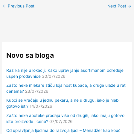
←
Previous Post
Next Post
→
Novo sa bloga
Razlika nije u lokaciji: Kako upravljanje asortimanom određuje
uspeh prodavnice
30/07/2026
Zašto neke mlekare stiču lojalnost kupaca, a druge ulaze u rat
cenama?
23/07/2026
Kupci se vraćaju u jednu pekaru, a ne u drugu, iako je hleb
gotovo isti?
14/07/2026
Zašto neke apoteke prodaju više od drugih, iako imaju gotovo
iste proizvode i cene?
07/07/2026
Od upravljanja ljudima do razvoja ljudi – Menadžer kao kouč