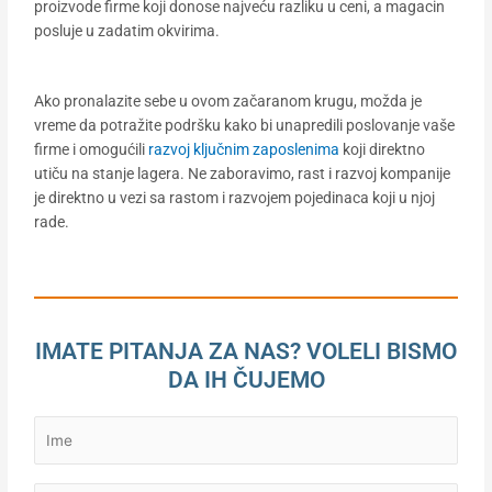
proizvode firme koji donose najveću razliku u ceni, a magacin
posluje u zadatim okvirima.
Ako pronalazite sebe u ovom začaranom krugu, možda je
vreme da potražite podršku kako bi unapredili poslovanje vaše
firme i omogućili
razvoj ključnim zaposlenima
koji direktno
utiču na stanje lagera. Ne zaboravimo, rast i razvoj kompanije
je direktno u vezi sa rastom i razvojem pojedinaca koji u njoj
rade.
IMATE PITANJA ZA NAS? VOLELI BISMO
DA IH ČUJEMO