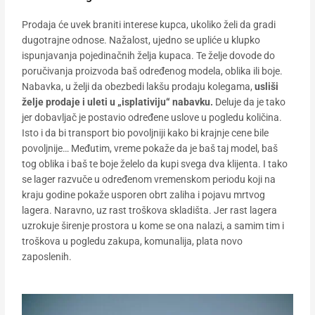
Prodaja će uvek braniti interese kupca, ukoliko želi da gradi
dugotrajne odnose. Nažalost, ujedno se upliće u klupko
ispunjavanja pojedinačnih želja kupaca. Te želje dovode do
poručivanja proizvoda baš određenog modela, oblika ili boje.
Nabavka, u želji da obezbedi lakšu prodaju kolegama,
usliši
želje prodaje i uleti u „isplativiju“ nabavku.
Deluje da je tako
jer dobavljač je postavio određene uslove u pogledu količina.
Isto i da bi transport bio povoljniji kako bi krajnje cene bile
povoljnije… Međutim, vreme pokaže da je baš taj model, baš
tog oblika i baš te boje želelo da kupi svega dva klijenta. I tako
se lager razvuče u određenom vremenskom periodu koji na
kraju godine pokaže usporen obrt zaliha i pojavu mrtvog
lagera. Naravno, uz rast troškova skladišta. Jer rast lagera
uzrokuje širenje prostora u kome se ona nalazi, a samim tim i
troškova u pogledu zakupa, komunalija, plata novo
zaposlenih.