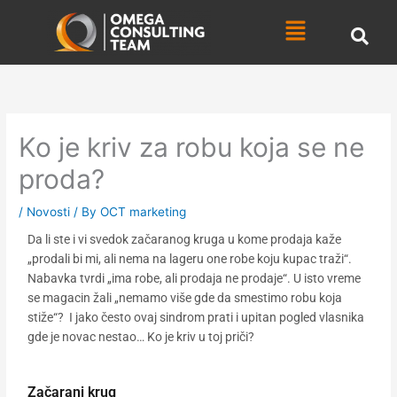
Skip
Menu
to
content
Ko je kriv za robu koja se ne
proda?
/
Novosti
/ By
OCT marketing
Da li ste i vi svedok začaranog kruga u kome prodaja kaže
„prodali bi mi, ali nema na lageru one robe koju kupac traži“.
Nabavka tvrdi „ima robe, ali prodaja ne prodaje“. U isto vreme
se magacin žali „nemamo više gde da smestimo robu koja
stiže“? I jako često ovaj sindrom prati i upitan pogled vlasnika
gde je novac nestao… Ko je kriv u toj priči?
Začarani krug