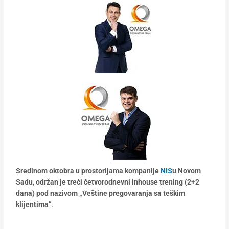
Sredinom oktobra u prostorijama kompanije
NIS
u Novom
Sadu, održan je treći četvorodnevni inhouse trening (2+2
dana) pod nazivom „
Veštine pregovaranja sa teškim
klijentima”
.