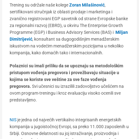
Trening su održale naše kolege
Zoran Milašinović
,
sertifikovani stručnjak iz oblasti prodaje i marketinga i
zvanično registrovani EGP savetnik od strane Evropske banke
za regionalni razvoj (EBRD), u okviru The Enterprise Growth
Programme (EGP) i Business Advisory Services (BAS) i
Miljan
Dimitrijević
, konsultant sa dugogodišnjim menadžerskim
iskustvom na vodećim menadžerskim pozicijama u nekoliko
kompanija, kako domaćih tako i internacionalnih.
Polaznici su imali priliku da se upoznaju sa metodološkim
pristupom vođenja pregovora i provežbavaju situacije u
kojima se koriste sve veštine za sve faze vođenja
pregovora.
Svi učesnici su izrazilili zadovoljstvo učešćem na
ovom program-treningu i kroz evaluaciju visoko ocenili sve
predstavljeno.
NIS
je jedna od najvećih vertikalno integrisanih energetskih
kompanija u jugoistočnoj Evropi, sa preko 11.000 zaposlenih u
Srbiji. Osnovne delatnosti su joj istraživanje, proizvodnja i