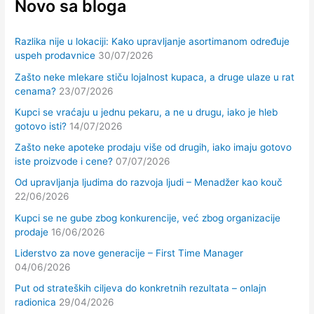
Novo sa bloga
Razlika nije u lokaciji: Kako upravljanje asortimanom određuje
uspeh prodavnice
30/07/2026
Zašto neke mlekare stiču lojalnost kupaca, a druge ulaze u rat
cenama?
23/07/2026
Kupci se vraćaju u jednu pekaru, a ne u drugu, iako je hleb
gotovo isti?
14/07/2026
Zašto neke apoteke prodaju više od drugih, iako imaju gotovo
iste proizvode i cene?
07/07/2026
Od upravljanja ljudima do razvoja ljudi – Menadžer kao kouč
22/06/2026
Kupci se ne gube zbog konkurencije, već zbog organizacije
prodaje
16/06/2026
Liderstvo za nove generacije – First Time Manager
04/06/2026
Put od strateških ciljeva do konkretnih rezultata – onlajn
radionica
29/04/2026