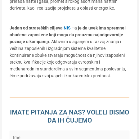
prerada nafte i gasa, promet širokog asortimana naftnih
derivata, kao i realizacija projekata u oblasti energetike.
Jedan od strateških ciljeva
NIS
–a je da uvek ima spremne i
obučene zaposlene koji mogu da preuzmu najodgovornije
pozicije u kompaniji
. Aktivnim ulaganjem u razvoj znanja i
veština zaposlenih i izgradnjom sistema kvalitetne i
kontinuirane obuke stvaraju mogućnost da njihovi zaposleni
steknu kvalifikacije koje odgovaraju evropskim i
međunarodnim standardima u svim segmentima poslovanja,
čime podržavaju svoj uspeh i konkurentsku prednost.
IMATE PITANJA ZA NAS? VOLELI BISMO
DA IH ČUJEMO