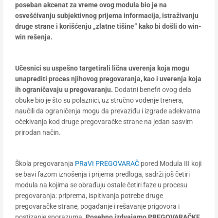
poseban akcenat za vreme ovog modula bio je na
osvešćivanju subjektivnog prijema informacija, istraživanju
druge strane i korišćenju „zlatne tišine“ kako bi došli do win-
win rešenja.
Učesnici su uspešno targetirali lična uverenja koja mogu
unaprediti proces njihovog pregovaranja, kao i uverenja koja
ih ograničavaju u pregovaranju.
Dodatni benefit ovog dela
obuke bio je što su polaznici, uz stručno vođenje trenera,
naučili da ograničenja mogu da prevaziđu i izgrade adekvatna
očekivanja kod druge pregovaračke strane na jedan sasvim
prirodan način.
Škola pregovaranja
PRaVI PREGOVARAČ
pored Modula III koji
se bavi fazom iznošenja i prijema predloga, sadrži još četiri
modula na kojima se obrađuju ostale četiri faze u procesu
pregovaranja: priprema, ispitivanja potrebe druge
pregovaračke strane, pogađanje i rešavanje prigovora i
postizanje sporazuma.
Posebno izdvajamo PREGOVARAČKE