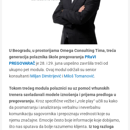
U Beogradu, u prostorijama Omega Consulting Tima, treća
generacija polaznika škole pregovaranja
PRaVI
PREGOVARAČ
je 28. i 29. juna uspešno završila treći od
ukupno pet modula. Ovaj modul održali su senior
konsultanti
Miljan Dimitrijević
i
Miloš Tomanović
.
Tokom trećeg modula polaznici su uz pomoć vrhunskih
trenera savladavali modele iznošenja i prijema predloga u
pregovaranju.
Kroz specifične vežbe i „role play“ učili su kako
da posmatranju i analiziranju verbalnu i neverbalnu
komunikaciju sagovornika i prepoznaju vrednosti koje su
njemu značajne. Emocije često boje informacije koje dobijamo,
što nas sputava da bolje razumemo klijenta.
Iz tog razloga