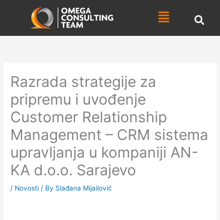
Skip
Menu
to
content
Razrada strategije za
pripremu i uvođenje
Customer Relationship
Management – CRM sistema
upravljanja u kompaniji AN-
KA d.o.o. Sarajevo
/
Novosti
/ By
Slađana Mijailović