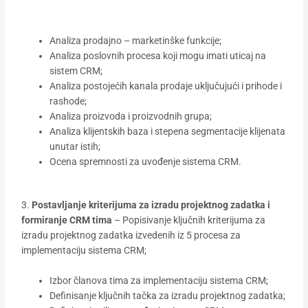
Analiza prodajno – marketinške funkcije;
Analiza poslovnih procesa koji mogu imati uticaj na
sistem CRM;
Analiza postojećih kanala prodaje uključujući i prihode i
rashode;
Analiza proizvoda i proizvodnih grupa;
Analiza klijentskih baza i stepena segmentacije klijenata
unutar istih;
Ocena spremnosti za uvođenje sistema CRM.
3.
Postavljanje kriterijuma za izradu projektnog zadatka i
formiranje CRM tima
– Popisivanje ključnih kriterijuma za
izradu projektnog zadatka izvedenih iz 5 procesa za
implementaciju sistema CRM;
Izbor članova tima za implementaciju sistema CRM;
Definisanje ključnih tačka za izradu projektnog zadatka;