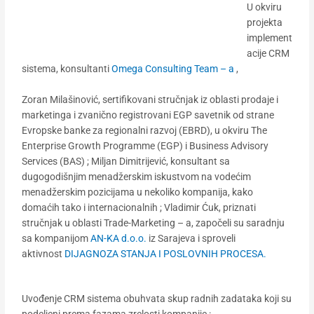
U okviru
projekta
implement
acije CRM
sistema, konsultanti
Omega Consulting Team – a
,
Zoran Milašinović, sertifikovani stručnjak iz oblasti prodaje i
marketinga i zvanično registrovani EGP savetnik od strane
Evropske banke za regionalni razvoj (EBRD), u okviru The
Enterprise Growth Programme (EGP) i Business Advisory
Services (BAS) ; Miljan Dimitrijević, konsultant sa
dugogodišnjim menadžerskim iskustvom na vodećim
menadžerskim pozicijama u nekoliko kompanija, kako
domaćih tako i internacionalnih ; Vladimir Ćuk, priznati
stručnjak u oblasti Trade-Marketing – a, započeli su saradnju
sa kompanijom
AN-KA d.o.o.
iz Sarajeva i sproveli
aktivnost
DIJAGNOZA STANJA I POSLOVNIH PROCESA.
Uvođenje CRM sistema obuhvata skup radnih zadataka koji su
podeljeni prema fazama zrelosti kompanije :