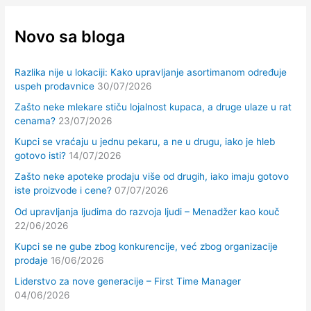
Novo sa bloga
Razlika nije u lokaciji: Kako upravljanje asortimanom određuje
uspeh prodavnice
30/07/2026
Zašto neke mlekare stiču lojalnost kupaca, a druge ulaze u rat
cenama?
23/07/2026
Kupci se vraćaju u jednu pekaru, a ne u drugu, iako je hleb
gotovo isti?
14/07/2026
Zašto neke apoteke prodaju više od drugih, iako imaju gotovo
iste proizvode i cene?
07/07/2026
Od upravljanja ljudima do razvoja ljudi – Menadžer kao kouč
22/06/2026
Kupci se ne gube zbog konkurencije, već zbog organizacije
prodaje
16/06/2026
Liderstvo za nove generacije – First Time Manager
04/06/2026