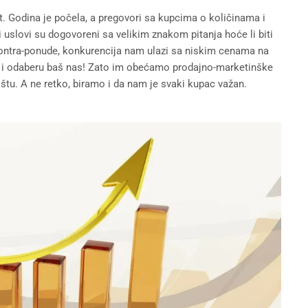
et. Godina je počela, a pregovori sa kupcima o količinama i
 i uslovi su dogovoreni sa velikim znakom pitanja hoće li biti
ontra-ponude, konkurencija nam ulazi sa niskim cenama na
ni i odaberu baš nas! Zato im obećamo prodajno-marketinške
tržištu. A ne retko, biramo i da nam je svaki kupac važan.