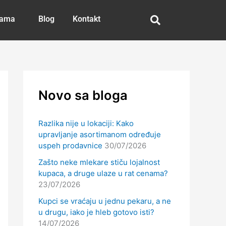
nama
Blog
Kontakt
Novo sa bloga
Razlika nije u lokaciji: Kako
upravljanje asortimanom određuje
uspeh prodavnice
30/07/2026
Zašto neke mlekare stiču lojalnost
kupaca, a druge ulaze u rat cenama?
23/07/2026
Kupci se vraćaju u jednu pekaru, a ne
u drugu, iako je hleb gotovo isti?
14/07/2026