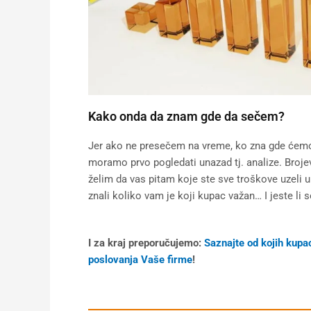
Kako onda da znam gde da sečem?
Jer ako ne presečem na vreme, ko zna gde ćemo b
moramo prvo pogledati unazad tj. analize. Broje
želim da vas pitam koje ste sve troškove uzeli u o
znali koliko vam je koji kupac važan… I jeste li 
I za kraj preporučujemo:
Saznajte od kojih kupac
poslovanja Vaše firme
!