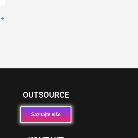
→
OUTSOURCE
Saznajte više