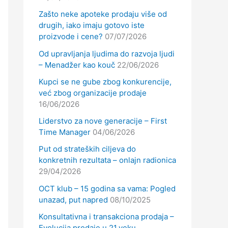
Zašto neke apoteke prodaju više od
drugih, iako imaju gotovo iste
proizvode i cene?
07/07/2026
Od upravljanja ljudima do razvoja ljudi
– Menadžer kao kouč
22/06/2026
Kupci se ne gube zbog konkurencije,
već zbog organizacije prodaje
16/06/2026
Liderstvo za nove generacije – First
Time Manager
04/06/2026
Put od strateških ciljeva do
konkretnih rezultata – onlajn radionica
29/04/2026
OCT klub – 15 godina sa vama: Pogled
unazad, put napred
08/10/2025
Konsultativna i transakciona prodaja –
Evolucija prodaje u 21.veku