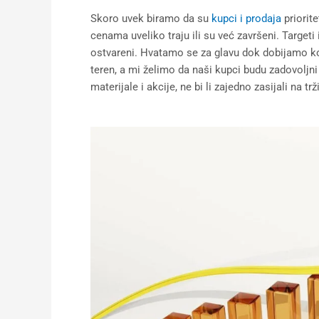
Skoro uvek biramo da su
kupci i prodaja
priorit
cenama uveliko traju ili su već završeni. Targeti
ostvareni. Hvatamo se za glavu dok dobijamo k
teren, a mi želimo da naši kupci budu zadovolj
materijale i akcije, ne bi li zajedno zasijali na 