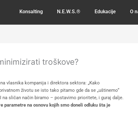
Konsalting
N.E.W.S.®
Edukacije
O 
minimizirati troškove?
a vlasnika kompanija i direktora sektora: „Kako
U privatnom životu se isto tako pitamo gde da se „uštinemo“
na sličan način biramo – postavimo prioritete, i guraj dalje.
bre parametre na osnovu kojih smo doneli odluku šta je