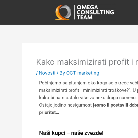
Skip
to
content
Kako maksimizirati profit i 
/
Novosti
/ By
OCT marketing
Počinjemo sa pitanjem oko koga se okreće većin
maksimizirati profit i minimizirati troškove?“. 
kako bi nam ostalo više za neku drugu namenu. I 
Ostaje jedino nesigurnost
jesmo li postavili do
prioritet…
Naši kupci – naše zvezde!