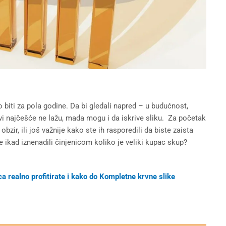
iti za pola godine. Da bi gledali napred – u budućnost,
vi najčešće ne lažu, mada mogu i da iskrive sliku. Za početak
bzir, ili još važnije kako ste ih rasporedili da biste zaista
se ikad iznenadili činjenicom koliko je veliki kupac skup?
a realno profitirate i kako do Kompletne krvne slike