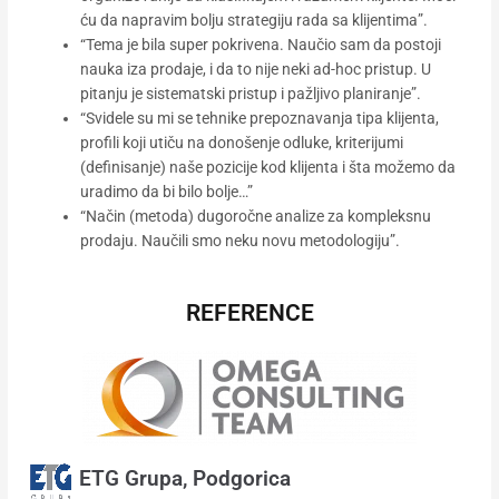
ću da napravim bolju strategiju rada sa klijentima”.
“Tema je bila super pokrivena. Naučio sam da postoji
nauka iza prodaje, i da to nije neki ad-hoc pristup. U
pitanju je sistematski pristup i pažljivo planiranje”.
“Svidele su mi se tehnike prepoznavanja tipa klijenta,
profili koji utiču na donošenje odluke, kriterijumi
(definisanje) naše pozicije kod klijenta i šta možemo da
uradimo da bi bilo bolje…”
“Način (metoda) dugoročne analize za kompleksnu
prodaju. Naučili smo neku novu metodologiju”.
REFERENCE
ETG Grupa, Podgorica