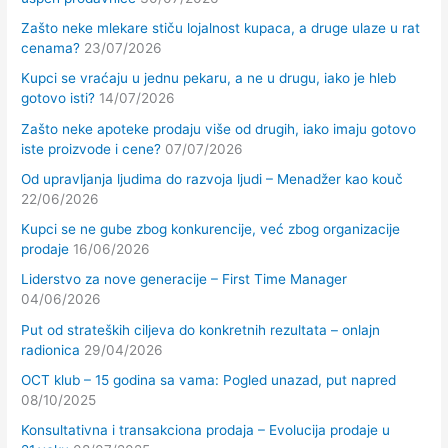
Zašto neke mlekare stiču lojalnost kupaca, a druge ulaze u rat
cenama?
23/07/2026
Kupci se vraćaju u jednu pekaru, a ne u drugu, iako je hleb
gotovo isti?
14/07/2026
Zašto neke apoteke prodaju više od drugih, iako imaju gotovo
iste proizvode i cene?
07/07/2026
Od upravljanja ljudima do razvoja ljudi – Menadžer kao kouč
22/06/2026
Kupci se ne gube zbog konkurencije, već zbog organizacije
prodaje
16/06/2026
Liderstvo za nove generacije – First Time Manager
04/06/2026
Put od strateških ciljeva do konkretnih rezultata – onlajn
radionica
29/04/2026
OCT klub – 15 godina sa vama: Pogled unazad, put napred
08/10/2025
Konsultativna i transakciona prodaja – Evolucija prodaje u