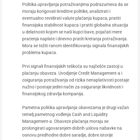
Politika upravljanja potraživanjima podrazumeva da se
moraju korigovati kreditne politike, analizirati i
eventualno revidirati valute plaćanja kupaca, pratiti
finansijska stabilnost kupaca i pratiti globalna situacija
u delatnosti kojom se naši kupci bave, pojačati mere
praćenja naplate i dnevno pratiti kretanja potraživanja.
Mora se težiti ranom identifikovanju signala finansijskih
problema kupaca.
Prvi signali finansijskih teškoća su najčešće zastoji u
plaćanju obaveza. Uvodjenje Credit Management-a i
osiguranja potraživanja od rizika nenaplativosti postaje
nužno i postaje jedini način za osiguranje likvidnosti i
finansijskog zdravlja kompanija.
Pametna politika upravljanja obavezama je drugi važan
temelj pametnog vođenja Cash and Liquidity
Management-a. Obaveze plaćanja moraju se
prolongirati ugovaranjem dobrih uslova nabavke na
osnovu predhodne dobre saradje, dobre istorije