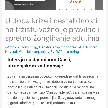
U doba krize i nestabilnosti
na tržištu važno je pravilno i
spretno žongliranje adutima
/
Articles
,
Consulting
,
Direktori i top menadžment
,
Edukacija
,
Novosti
,
Vlasnici kompanija
/ By
OCT marketing
Intervju sa Jasminom Čavić,
stručnjakom za finansije
Zbivanja na berzama početkom ove nedelje vratila su sećanja
na slom berzi iz 1987.godine i doba krize na berzama. Sve je
počelo u avgustu da bi kulminaciju dostiglo 19.oktobra, na
dan koji je zapamćen kao “Crni ponedeljak”. Sličan scenario se
umalo dogodio i ovog ponedeljka, 5.avgusta, kada su mnogi
giganti zabeležili gubitke u milijardama dolara.