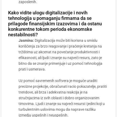
zaposlenih.
Kako vidite ulogu digitalizacije i novih
tehnologija u pomaganju firmama da se
prilagode finansijskim izazovima i da ostanu
konkurentne tokom perioda ekonomske
nestabilnosti?
Jasmina:
Digitalizacija može biti korisna u smislu
korišćenja za brzo reagovanje i praćenje kretanja na
tržištima uz akcenat na povećanje produktivnosti i
efikasnosti, ali ljudi i znanje su najveći resurs, zato je
bitno da se znanje primenjuje i uz pomoć tehnologija
prati i usmerava.
Uz pomoć savremenih softvera je moguće uraditi
precizne projekcije, obračunati racio pokazatelje, pratiti
trendove, ali brza i adekvatna reakcija je na
stručnjacima iz svih oblasti i dobro organizovanim
timovima. Ljudi i znanje su najveći resursi i jedini koji u
turbulentnim uslovima mogu da naprave razliku
izmedju uspešnih i neuspešnih.