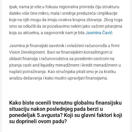
Ipak, nama je više u fokusu regionalna privreda čiju strukturu
daleko više čine mikro, mala i srednja preduzeća i implikacije
koje na njih mogu da imaju ovakva krupna zbivanja. Zbog toga
smo se odlučili da se pozabavimo nekim jako važnim pitanjima
koja su aktuelna, a sagovornik nam je bila
Jasmina Čavić
.
Jasmina je finansijski savetnik i ovlašćeni računovođa u firmi
Vision Development. Bavi se finansijskim konsaltingom iz
oblasti finansija i računovodstva sa posebnim osvtrom na
pitanja cash and liquidity menadžment i kredit menadžment u
naplati potraživanja. Kao stručnjaka pitali smo je za kratku
analizu dešavanja i kako mudro upravljati finansijama.
Kako biste ocenili trenutnu globalnu finansijsku
situaciju nakon poslednjeg pada berzi u
ponedeljak 5.avgusta? Koji su glavni faktori koji
su doprineli ovom padu?