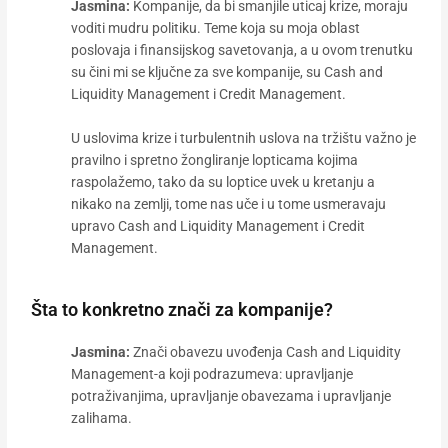
Jasmina:
Kompanije, da bi smanjile uticaj krize, moraju
voditi mudru politiku. Teme koja su moja oblast
poslovaja i finansijskog savetovanja, a u ovom trenutku
su čini mi se ključne za sve kompanije, su Cash and
Liquidity Management i Credit Management.
U uslovima krize i turbulentnih uslova na tržištu važno je
pravilno i spretno žongliranje lopticama kojima
raspolažemo, tako da su loptice uvek u kretanju a
nikako na zemlji, tome nas uče i u tome usmeravaju
upravo Cash and Liquidity Management i Credit
Management.
Šta to konkretno znači za kompanije?
Jasmina:
Znači obavezu uvođenja Cash and Liquidity
Management-a koji podrazumeva: upravljanje
potraživanjima, upravljanje obavezama i upravljanje
zalihama.