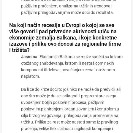
pažljivim praćenjem, analizama tržišnih trendova i
pažljivim prilagođavanjima može doći do rezultata.
Na koji način recesija u Evropi o kojoj se sve
više govori i pad privredne aktivnosti utiču na
ekonomije zemalja Balkana, i koje konkretne
izazove i prilike ovo donosi za regionalne firme
i tržišta?
Jasmina:
Ekonomija Balkana se može suočiti sa krizom
otežanog snabdevanja, krizom ili nestašicom nekih
komponenti ili delova, povećanjem cena i otežanom
naplatom.
Da li će do krize doći to još niko ne može da predvidi, ali
ono što može je da se prilagodi i propremi pre svega
uvođenjem boljih poslovnih procesa, pažljivim
poslovnim planiranjem, organizovanjem i kontrolom u
cilju brzog reagovanja i prilagođavanja promenma na
tržištu. Prilika za rast može nastati samo iz pravilnog
praćenja, velike fleksibilnosti i agilnosti kompanije i