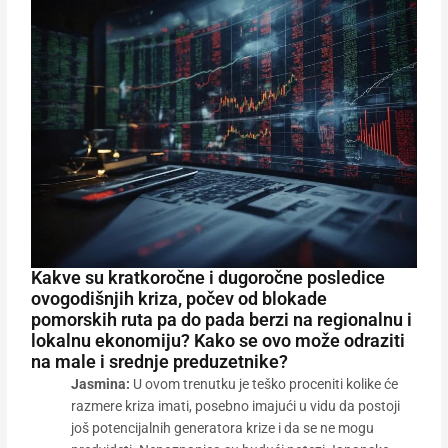
Kakve su kratkoročne i dugoročne posledice
ovogodišnjih kriza, počev od blokade
pomorskih ruta pa do pada berzi na regionalnu i
lokalnu ekonomiju? Kako se ovo može odraziti
na male i srednje preduzetnike?
Jasmina:
U ovom trenutku je teško proceniti kolike će
razmere kriza imati, posebno imajući u vidu da postoji
još potencijalnih generatora krize i da se ne mogu