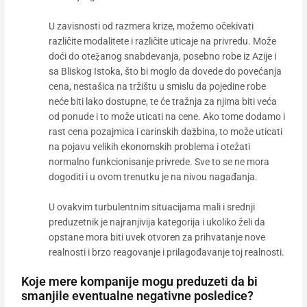
U zavisnosti od razmera krize, možemo očekivati
različite modalitete i različite uticaje na privredu. Može
doći do oteẓ̌anog snabdevanja, posebno robe iz Azije i
sa Bliskog Istoka, što bi moglo da dovede do povećanja
cena, nestašica na tržištu u smislu da pojedine robe
neće biti lako dostupne, te će tražnja za njima biti veća
od ponude i to može uticati na cene. Ako tome dodamo i
rast cena pozajmica i carinskih daẓ̌bina, to može uticati
na pojavu velikih ekonomskih problema i otežati
normalno funkcionisanje privrede. Sve to se ne mora
dogoditi i u ovom trenutku je na nivou nagađanja.
U ovakvim turbulentnim situacijama mali i srednji
preduzetnik je najranjivija kategorija i ukoliko želi da
opstane mora biti uvek otvoren za prihvatanje nove
realnosti i brzo reagovanje i prilagođavanje toj realnosti.
Koje mere kompanije mogu preduzeti da bi
smanjile eventualne negativne posledice?