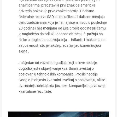
analitičarima, predstavlja prvi znak da američka
privreda pokazuje prve znake recesije. Dodatno
federalne rezerve SAD su odlučile da i dalje ne menjaju
cenu zaduživanja koja je na najvišem nivou u poslednje
23 godine i nije menjana od jula prošle godine pri čemu
je naglašeno da odluku donose obraćajući pažnju na
rizike u pogledu oba svoja cilja – inflacije i maksimalne
zaposlenosti što je takđe predstavljao uznemirujući
signal.
Još jedan od važnih dogadjaja koji se ove nedelje
dogodio jeste objavljivanje kvartlanih izveštaj o
poslovanju tehnoloških kompanija. Prošle nedelje
Google je objavio kvartalni izveštaj o poslovanju, ali se
ove nedelje očekuje da još neke kompanije objave svoje
kvartalane rezultate.