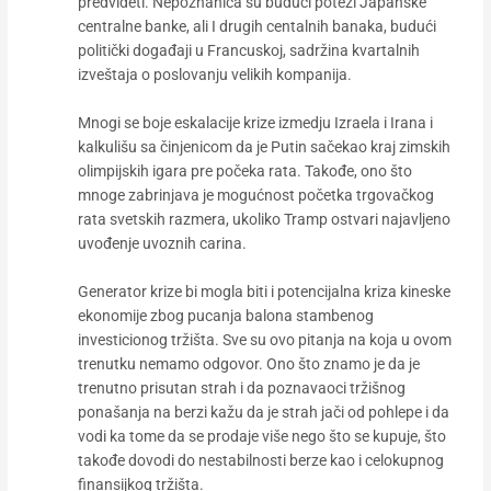
predvideti. Nepoznanica su budući potezi Japanske
centralne banke, ali I drugih centalnih banaka, budući
politički događaji u Francuskoj, sadržina kvartalnih
izveštaja o poslovanju velikih kompanija.
Mnogi se boje eskalacije krize izmedju Izraela i Irana i
kalkulišu sa činjenicom da je Putin sačekao kraj zimskih
olimpijskih igara pre počeka rata. Takođe, ono što
mnoge zabrinjava je mogućnost početka trgovačkog
rata svetskih razmera, ukoliko Tramp ostvari najavljeno
uvođenje uvoznih carina.
Generator krize bi mogla biti i potencijalna kriza kineske
ekonomije zbog pucanja balona stambenog
investicionog tržišta. Sve su ovo pitanja na koja u ovom
trenutku nemamo odgovor. Ono što znamo je da je
trenutno prisutan strah i da poznavaoci tržišnog
ponašanja na berzi kažu da je strah jači od pohlepe i da
vodi ka tome da se prodaje više nego što se kupuje, što
takođe dovodi do nestabilnosti berze kao i celokupnog
finansijkog tržišta.