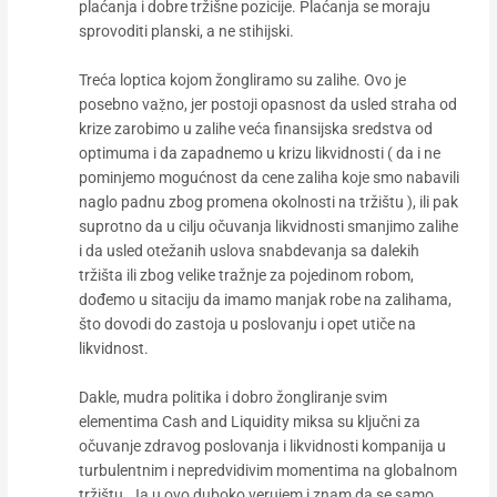
plaćanja i dobre tržišne pozicije. Plaćanja se moraju
sprovoditi planski, a ne stihijski.
Treća loptica kojom žongliramo su zalihe. Ovo je
posebno vaẓ̌no, jer postoji opasnost da usled straha od
krize zarobimo u zalihe veća finansijska sredstva od
optimuma i da zapadnemo u krizu likvidnosti ( da i ne
pominjemo mogućnost da cene zaliha koje smo nabavili
naglo padnu zbog promena okolnosti na tržištu ), ili pak
suprotno da u cilju očuvanja likvidnosti smanjimo zalihe
i da usled otežanih uslova snabdevanja sa dalekih
tržišta ili zbog velike tražnje za pojedinom robom,
dođemo u sitaciju da imamo manjak robe na zalihama,
što dovodi do zastoja u poslovanju i opet utiče na
likvidnost.
Dakle, mudra politika i dobro žongliranje svim
elementima Cash and Liquidity miksa su ključni za
očuvanje zdravog poslovanja i likvidnosti kompanija u
turbulentnim i nepredvidivim momentima na globalnom
tržištu. Ja u ovo duboko verujem i znam da se samo