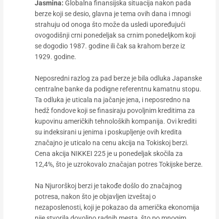
Jasmina:
Globalna finansijska situacija nakon pada
berze koji se desio, glavna je tema ovih dana i mnogi
strahuju od onoga što može da usledi upoređujući
ovogodišnji crni ponedeljak sa crnim ponedeljkom koji
se dogodio 1987. godine ili čak sa krahom berze iz
1929. godine.
Neposredni razlog za pad berze je bila odluka Japanske
centralne banke da podigne referentnu kamatnu stopu.
Ta odluka je uticala na jačanje jena, i neposredno na
hedž fondove koji se finasiraju povoljnim kreditima za
kupovinu američkih tehnoloških kompanija. Ovi krediti
su indeksirani u jenima i poskupljenje ovih kredita
značajno je uticalo na cenu akcija na Tokiskoj berzi.
Cena akcija NIKKEI 225 je u ponedeljak skočila za
12,4%, što je uzrokovalo značajan potres Tokijske berze.
Na Njurorškoj berzi je takođe došlo do značajnog
potresa, nakon što je objavljen izveštaj o
nezaposlenosti, koji je pokazao da američka ekonomija
nije stvorila dovoljno radnih mesta, što po mnogim