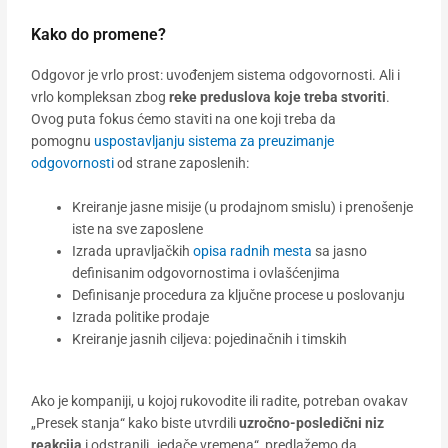
Kako do promene?
Odgovor je vrlo prost: uvođenjem sistema odgovornosti. Ali i
vrlo kompleksan zbog
reke preduslova koje treba stvoriti
.
Ovog puta fokus ćemo staviti na one koji treba da
pomognu
uspostavljanju sistema za preuzimanje
odgovornosti
od strane zaposlenih:
Kreiranje jasne misije (u prodajnom smislu) i prenošenje
iste na sve zaposlene
Izrada upravljačkih
opisa radnih mesta
sa jasno
definisanim odgovornostima i ovlašćenjima
Definisanje procedura za ključne procese u poslovanju
Izrada politike prodaje
Kreiranje jasnih ciljeva: pojedinačnih i timskih
Ako je kompaniji, u kojoj rukovodite ili radite, potreban ovakav
„Presek stanja“ kako biste utvrdili
uzročno-posledični niz
reakcija
i odstranili „jedače vremena“, predlažemo da