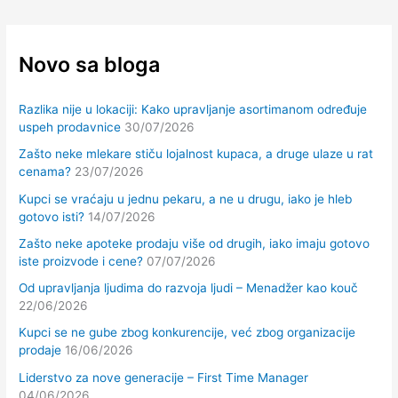
Novo sa bloga
Razlika nije u lokaciji: Kako upravljanje asortimanom određuje
uspeh prodavnice
30/07/2026
Zašto neke mlekare stiču lojalnost kupaca, a druge ulaze u rat
cenama?
23/07/2026
Kupci se vraćaju u jednu pekaru, a ne u drugu, iako je hleb
gotovo isti?
14/07/2026
Zašto neke apoteke prodaju više od drugih, iako imaju gotovo
iste proizvode i cene?
07/07/2026
Od upravljanja ljudima do razvoja ljudi – Menadžer kao kouč
22/06/2026
Kupci se ne gube zbog konkurencije, već zbog organizacije
prodaje
16/06/2026
Liderstvo za nove generacije – First Time Manager
04/06/2026