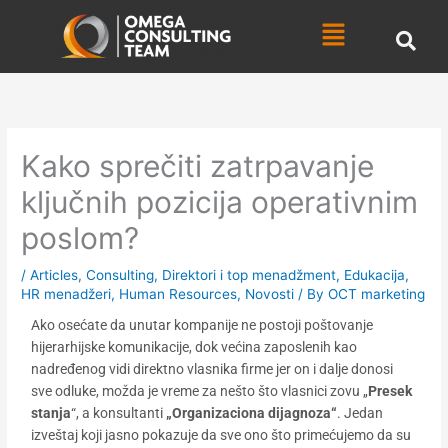
Skip
Menu
to
content
Kako sprečiti zatrpavanje
ključnih pozicija operativnim
poslom?
/
Articles
,
Consulting
,
Direktori i top menadžment
,
Edukacija
,
HR menadžeri
,
Human Resources
,
Novosti
/ By
OCT marketing
Ako osećate da unutar kompanije ne postoji poštovanje
hijerarhijske komunikacije, dok većina zaposlenih kao
nadređenog vidi direktno vlasnika firme jer on i dalje donosi
sve odluke, možda je vreme za nešto što vlasnici zovu „
Presek
stanja
“, a konsultanti
„Organizaciona dijagnoza“
. Jedan
izveštaj koji jasno pokazuje da sve ono što primećujemo da su