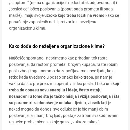
„simptomi“ (nema organizacije ili nedostatak odgovornosti) i
„posledice“ lošeg poslovanja (poput pada prometa ili pada
marže), imaju svoje
uzroke koje treba lečiti na vreme
kako se
ponašanje zaposlenih ne bi pretvorilo u neželjenu
organizacionu klimu.
Kako dođe do neželjene organizacione klime?
Najčešće spontano i neprimetno kao prirodan tok rasta
poslovanja. Sa rastom prometa i brojem kupaca, raste i obim
posla zbog koga moramo da zapošljavamo nove ljude, koje
retko kada uvedemo u posao onako kako treba, jer nam je
važno da što pre preuzmu operativni deo posla. I tako
oni koji
treba da donesu novu energiju i ideje, često ostaju
nesnađeni u tome šta je tačno misija i vizija poslovanja i šta
su parametri za donošenje odluka
. Ujedno, vlasnik koji je
nekad mogao da donosi sve odluke jer je bio manji obim
poslovanja, a i manji broj ljudi, postaje zatrpan svakodnevnim
tekućim problemima za koje ga svi „vuku za rukav“.