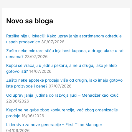
Novo sa bloga
Razlika nije u lokaciji: Kako upravljanje asortimanom određuje
uspeh prodavnice
30/07/2026
Zašto neke mlekare stiču lojalnost kupaca, a druge ulaze u rat
cenama?
23/07/2026
Kupci se vraćaju u jednu pekaru, a ne u drugu, iako je hleb
gotovo isti?
14/07/2026
Zašto neke apoteke prodaju više od drugih, iako imaju gotovo
iste proizvode i cene?
07/07/2026
Od upravljanja ljudima do razvoja ljudi – Menadžer kao kouč
22/06/2026
Kupci se ne gube zbog konkurencije, već zbog organizacije
prodaje
16/06/2026
Liderstvo za nove generacije – First Time Manager
04/06/2026