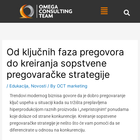
Skip
Menu
to
content
Od ključnih faza pregovora
do kreiranja sopstvene
pregovaračke strategije
/
Edukacija
,
Novosti
/ By
OCT marketing
Trendovi modernog biznisa govore da je dobro pregovaranje
ključ uspeha u situaciji kada su tržišta preplavljena
hiperprodukcijom raznih proizvoda i „nepristojnim“ ponudama
koje dolaze od strane konkurencije. Kreiranje sopstvene
pregovaračke strategije je nešto što će vam pomoći da se
diferencirate u odnosu na konkurenciju.