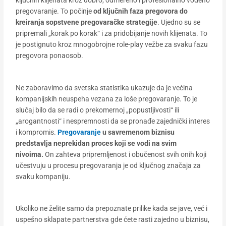
pregovaranje. To počinje
od ključnih faza pregovora do
kreiranja sopstvene pregovaračke strategije
. Ujedno su se
pripremali „korak po korak“ i za pridobijanje novih klijenata. To
je postignuto kroz mnogobrojne role-play vežbe za svaku fazu
pregovora ponaosob.
Ne zaboravimo da svetska statistika ukazuje da je većina
kompanijskih neuspeha vezana za loše pregovaranje. To je
slučaj bilo da se radi o prekomernoj „popustljivosti“ ili
„arogantnosti“ i nespremnosti da se pronađe zajednički interes
i kompromis.
Pregovaranje
u savremenom biznisu
predstavlja neprekidan proces koji se vodi na svim
nivoima.
On zahteva pripremljenost i obučenost svih onih koji
učestvuju u procesu pregovaranja je od ključnog značaja za
svaku kompaniju.
Ukoliko ne želite samo da prepoznate prilike kada se jave, već i
uspešno sklapate partnerstva gde ćete rasti zajedno u biznisu,