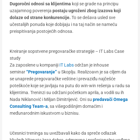
Dugoročni odnosi sa klijentima
koji se grade na principu
uzajamnog poverenja
postaju ugroženi zbog izazova koji
dolaze od strane konkurencije.
To se dešava usled sve
učestalijih ponuda koje dobijaju i na taj način se nameću
preispitivanja postojećih odnosa.
Kreiranje sopstvene pregovaračke strategije – IT Labs Case
study
Za zaposlene u kompaniji
IT Labs
održan je inhouse
seminar
“Pregovaranje”
u Skoplju. Realizoavn je sa ciljem da
se unaprede pregovaračke veštine i prevaziđu najčešće
poteškoće koje se javljaju na putu do win-win rešenja u radu sa
klijentima. Treninzi su održani početkom aprila, a vodili su ih
Nada Niklanović i Miljan Dimitrijević. Oni su
predavači Omega
Consulting Team-a
, sa višegodišnjim domaćim i
međunarodnim iskustvom u biznisu.
Učesnici treninga su uvežbavali kako da spreče odlazak
ključnih klijenata kroz dobro, odmereno i profesionalno vođeno