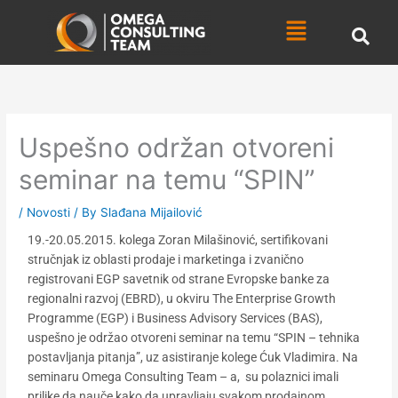
Skip
Menu
to
content
Uspešno održan otvoreni
seminar na temu “SPIN”
/
Novosti
/ By
Slađana Mijailović
19.-20.05.2015. kolega Zoran Milašinović, sertifikovani
stručnjak iz oblasti prodaje i marketinga i zvanično
registrovani EGP savetnik od strane Evropske banke za
regionalni razvoj (EBRD), u okviru The Enterprise Growth
Programme (EGP) i Business Advisory Services (BAS),
uspešno je održao otvoreni seminar na temu “SPIN – tehnika
postavljanja pitanja”, uz asistiranje kolege Ćuk Vladimira. Na
seminaru Omega Consulting Team – a, su polaznici imali
prilike da nauče kako da upravljaju svakom prodajnom