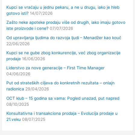
Kupci se vraćaju u jednu pekaru, a ne u drugu, iako je hleb
gotovo isti?
14/07/2026
Zašto neke apoteke prodaju više od drugih, iako imaju gotovo
iste proizvode i cene?
07/07/2026
Od upravljanja ljudima do razvoja ljudi – Menadžer kao kouč
22/06/2026
Kupci se ne gube zbog konkurencije, već zbog organizacije
prodaje
16/06/2026
Liderstvo za nove generacije – First Time Manager
04/06/2026
Put od strateških ciljeva do konkretnih rezultata – onlajn
radionica
29/04/2026
OCT klub – 15 godina sa vama: Pogled unazad, put napred
08/10/2025
Konsultativna i transakciona prodaja – Evolucija prodaje u
21.veku
08/07/2025