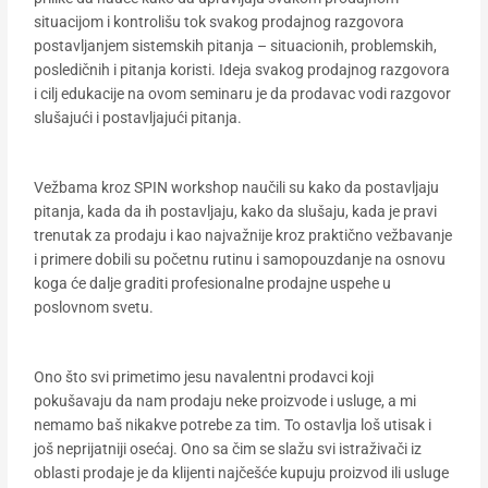
situacijom i kontrolišu tok svakog prodajnog razgovora
postavljanjem sistemskih pitanja – situacionih, problemskih,
posledičnih i pitanja koristi. Ideja svakog prodajnog razgovora
i cilj edukacije na ovom seminaru je da prodavac vodi razgovor
slušajući i postavljajući pitanja.
Vežbama kroz SPIN workshop naučili su kako da postavljaju
pitanja, kada da ih postavljaju, kako da slušaju, kada je pravi
trenutak za prodaju i kao najvažnije kroz praktično vežbavanje
i primere dobili su početnu rutinu i samopouzdanje na osnovu
koga će dalje graditi profesionalne prodajne uspehe u
poslovnom svetu.
Ono što svi primetimo jesu navalentni prodavci koji
pokušavaju da nam prodaju neke proizvode i usluge, a mi
nemamo baš nikakve potrebe za tim. To ostavlja loš utisak i
još neprijatniji osećaj. Ono sa čim se slažu svi istraživači iz
oblasti prodaje je da klijenti najčešće kupuju proizvod ili usluge