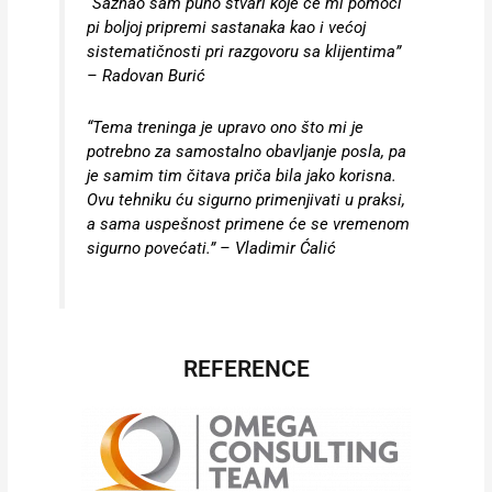
“Saznao sam puno stvari koje će mi pomoći
pi boljoj pripremi sastanaka kao i većoj
sistematičnosti pri razgovoru sa klijentima”
– Radovan Burić
“Tema treninga je upravo ono što mi je
potrebno za samostalno obavljanje posla, pa
je samim tim čitava priča bila jako korisna.
Ovu tehniku ću sigurno primenjivati u praksi,
a sama uspešnost primene će se vremenom
sigurno povećati.” – Vladimir Ćalić
REFERENCE