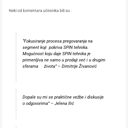
Neki od komentara učesnika bili su :
“Fokusiranje procesa pregovaranja na
segment koji pokriva SPIN tehnika.
Mogućnost koju daje SPIN tehnika je
primenljiva ne samo u prodaji već i u drugim
sferama života” – Dimitrije Živanović
Dopale su mi se praktične vežbe i diskusije
o odgovorima” – Jelena Ilić