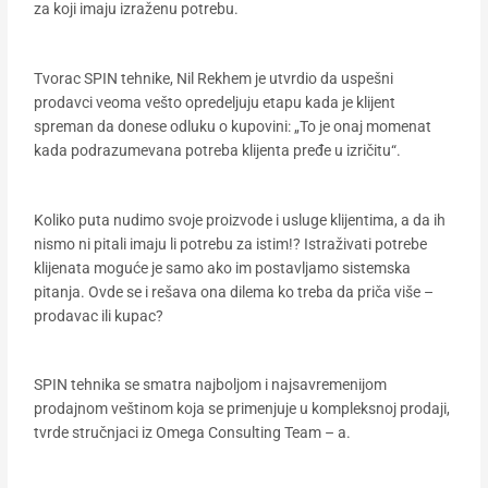
za koji imaju izraženu potrebu.
Tvorac SPIN tehnike, Nil Rekhem je utvrdio da uspešni
prodavci veoma vešto opredeljuju etapu kada je klijent
spreman da donese odluku o kupovini: „To je onaj momenat
kada podrazumevana potreba klijenta pređe u izričitu“.
Koliko puta nudimo svoje proizvode i usluge klijentima, a da ih
nismo ni pitali imaju li potrebu za istim!? Istraživati potrebe
klijenata moguće je samo ako im postavljamo sistemska
pitanja. Ovde se i rešava ona dilema ko treba da priča više –
prodavac ili kupac?
SPIN tehnika se smatra najboljom i najsavremenijom
prodajnom veštinom koja se primenjuje u kompleksnoj prodaji,
tvrde stručnjaci iz Omega Consulting Team – a.