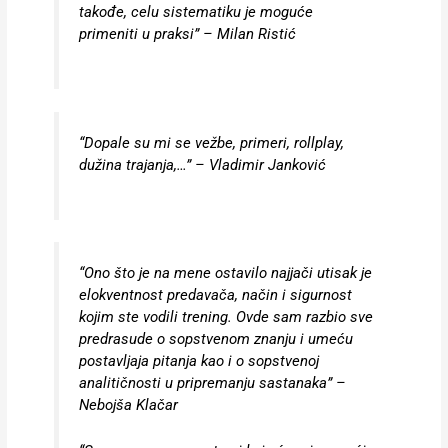
takođe, celu sistematiku je moguće
primeniti u praksi” – Milan Ristić
“Dopale su mi se vežbe, primeri, rollplay,
dužina trajanja,…” – Vladimir Janković
“Ono što je na mene ostavilo najjači utisak je
elokventnost predavača, način i sigurnost
kojim ste vodili trening. Ovde sam razbio sve
predrasude o sopstvenom znanju i umeću
postavljaja pitanja kao i o sopstvenoj
analitičnosti u pripremanju sastanaka” –
Nebojša Klačar